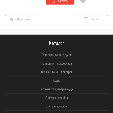
Купити
Переглянуті
Обране
Каталог
Телефони та аксесуари
Планшети та аксесуари
Вживані та REF пристрої
Аудіо
Гаджети та автоприладдя
Побутова техніка
Дім, дача, туризм