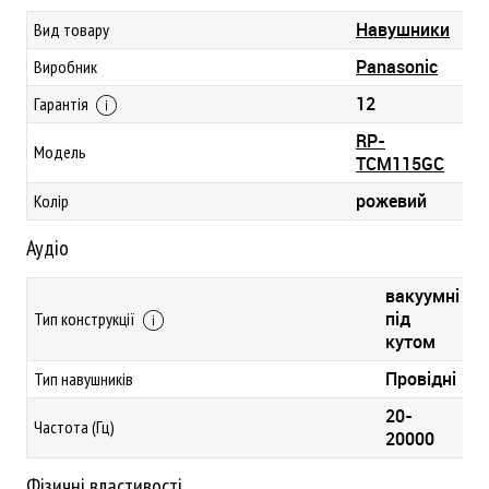
Навушники
Вид товару
Panasonic
Виробник
12
Гарантія
RP-
Модель
TCM115GC
рожевий
Колір
Аудіо
вакуумні
під
Тип конструкції
кутом
Провідні
Тип навушників
20-
Частота (Гц)
20000
Фізичні властивості