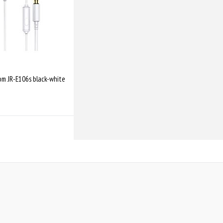
m JR-E106s black-white
Купити
Порівняти