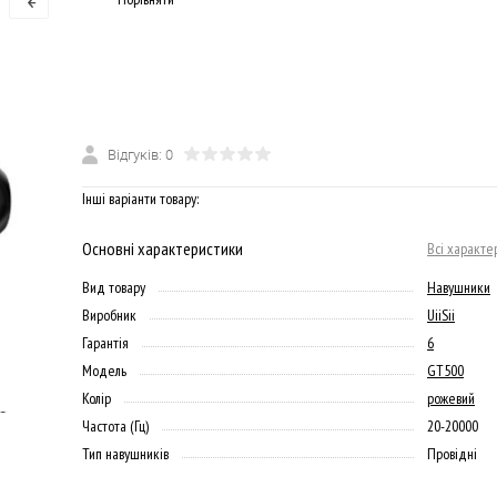
Відгуків: 0
Інші варіанти товару:
Основні характеристики
Всі характе
Вид товару
Навушники
Виробник
UiiSii
Гарантія
6
Модель
GT500
Колір
рожевий
Частота (Гц)
20-20000
Тип навушників
Провідні