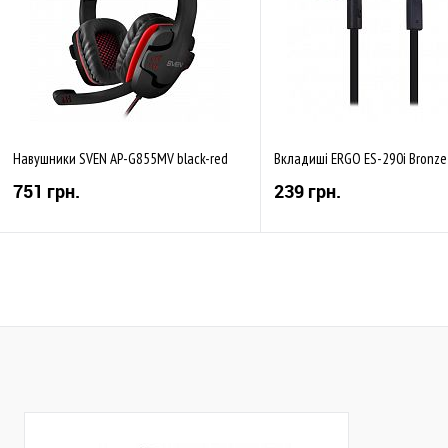
Навушники SVEN AP-G855MV black-red
Вкладиші ERGO ES-290i Bronze
751 грн.
239 грн.
Купити
Купити
До обраного
Порівняти
До обраного
Пор
Закінчується
Закінчується