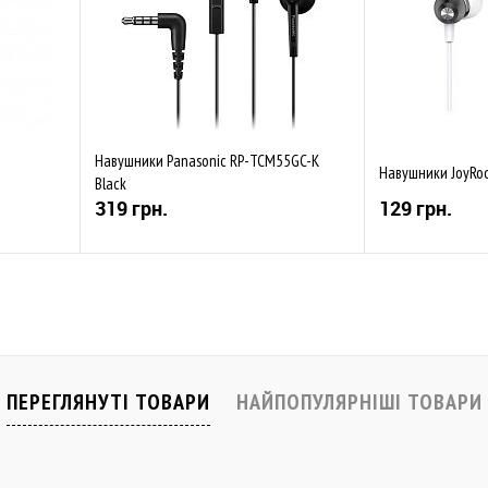
Навушники Panasonic RP-TCM55GC-K
Навушники JoyRoo
Black
319 грн.
129 грн.
Купити
івняти
До обраного
Порівняти
До обраного
Закінчується
Закінчується
ПЕРЕГЛЯНУТІ ТОВАРИ
НАЙПОПУЛЯРНІШІ ТОВАРИ