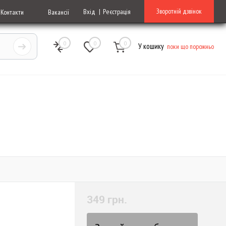
Зворотній дзвінок
Вхід
Реєстрація
Контакти
Вакансії
0
0
0
У кошику
поки що порожньо
349 грн.