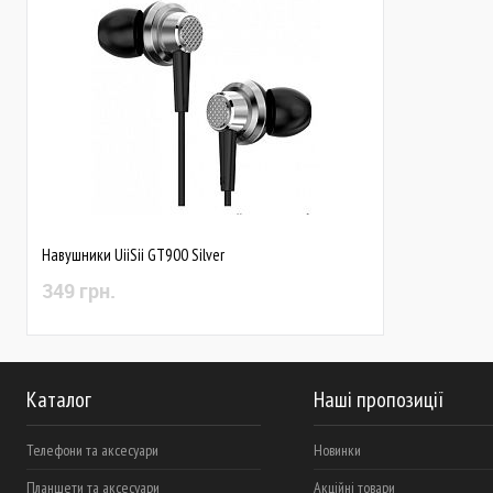
Навушники UiiSii GT900 Silver
349 грн.
Каталог
Наші пропозиції
Телефони та аксесуари
Новинки
Планшети та аксесуари
Акційні товари