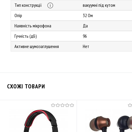
Тип конструкції
вакуумні під кутом
Опір
32 Ом
Наявність мікрофона
Да
Гучність (дБ)
96
Активне шумозаглушення
Нет
СХОЖІ ТОВАРИ