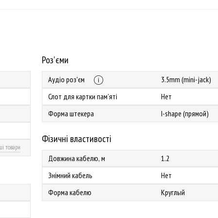
Роз'єми
Аудіо роз'єм
3.5mm (mini-jack)
Слот для картки пам'яті
Нет
Форма штекера
I-shape (прямой)
Фізичні властивості
ші товари
Довжина кабелю, м
1.2
Знімний кабель
Нет
Форма кабелю
Круглый