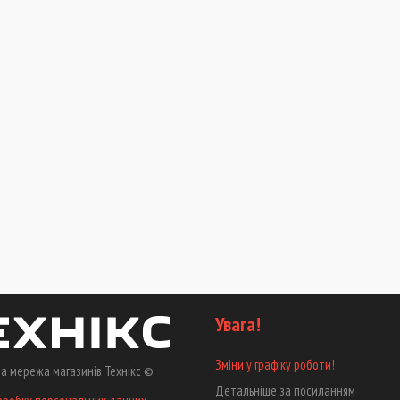
Увага!
Зміни у графіку роботи!
а мережа магазинів Технікс ©
Детальніше за посиланням