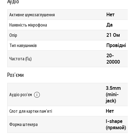
Аудіо
Нет
Активне шумозаглушення
Да
Наявність мікрофона
21 Ом
Опір
Провідні
Тип навушників
20-
Частота (Гц)
20000
Роз'єми
3.5mm
(mini-
Аудіо роз'єм
jack)
Нет
Слот для картки пам'яті
I-shape
Форма штекера
(прямой)