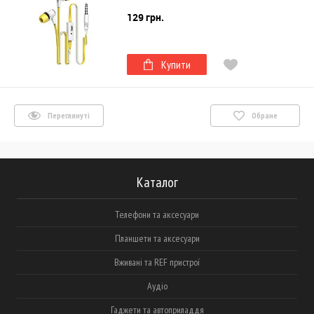
129 грн.
Купити
Переглянуті
Обране
Каталог
Телефони та аксесуари
Планшети та аксесуари
Вживані та REF пристрої
Аудіо
Гаджети та автоприладдя