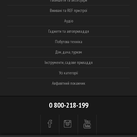
Планшети та аксесуари
Вживані та REF пристрої
Аудіо
Гаджети та автоприладдя
Побутова техніка
Дім, дача, туризм
Інструменти, садове приладдя
Усі категорії
Алфавітний покажчик
0 800-218-199