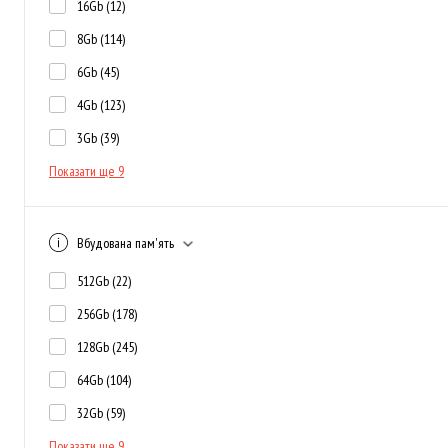
16Gb
(12)
8Gb
(114)
6Gb
(45)
4Gb
(123)
3Gb
(39)
Показати ще 9
Вбудована пам'ять
512Gb
(22)
256Gb
(178)
128Gb
(245)
64Gb
(104)
32Gb
(59)
Показати ще 9