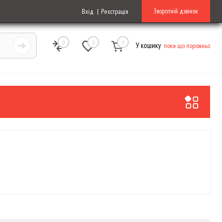
Зворотній дзвінок
Вхід
Реєстрація
0
0
0
У кошику
поки що порожньо