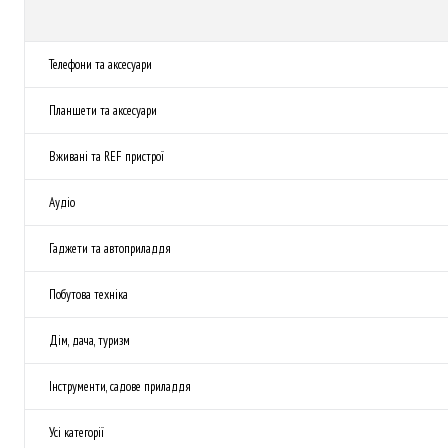
Телефони та аксесуари
Планшети та аксесуари
Вживані та REF пристрої
Аудіо
Гаджети та автоприладдя
Побутова техніка
Дім, дача, туризм
Інструменти, садове приладдя
Усі категорії