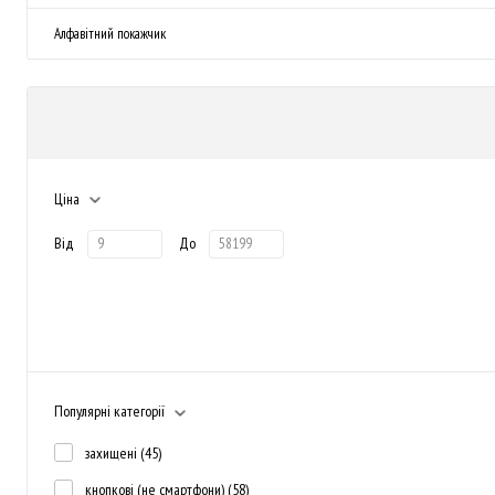
Алфавітний покажчик
Ціна
Від
До
Популярні категорії
захищені
(45)
кнопкові (не смартфони)
(58)