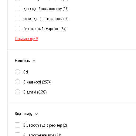
для людей похилого віку
(13)
розкладні (не смартфони)
(2)
безрамковий смартфон
(59)
Показати ще 9
Наявність
Всі
В наявності
(2574)
Відсутні
(6597)
Вид товару
Bluetooth аудіо ресивер
(2)
Bluetooth-гарнітура
(91)