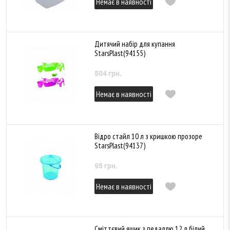
Немає в наявності
Дитячий набір для купання
StarsPlast(94155)
504 грн.
Немає в наявності
Відро стайл 10 л з кришкою прозоре
StarsPlast(94137)
95 грн.
Немає в наявності
Сміттєвий ящик з педаллю 12 л білий