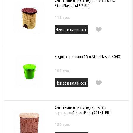
Сміттєвий ящик з педаллю 8 л беж.
StarsPlast(94152_BE)
118 грн.
Немає в наявності
Відро з кришкою 15 л StarsPlast(94040)
101 грн.
Немає в наявності
Сміттєвий ящик з педаллю 8 л
коричневий StarsPlast(94151_BR)
126 грн.