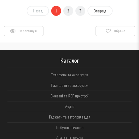
Назад
1
2
3
Вперед
Переглянуті
Обране
Каталог
Телефони та аксесуари
Планшети та аксесуари
Вживані та REF пристрої
Аудіо
Гаджети та автоприладдя
Побутова техніка
Дім, дача, туризм