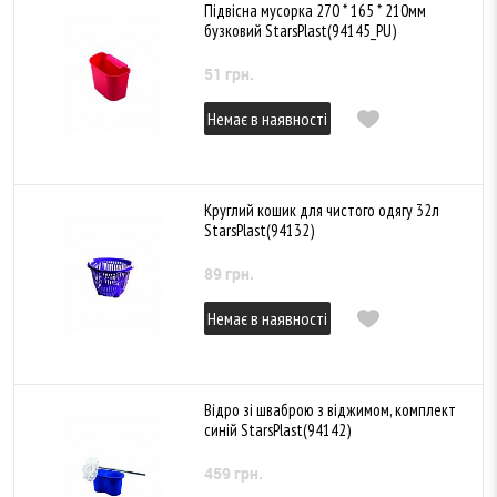
Підвісна мусорка 270 * 165 * 210мм
бузковий StarsPlast(94145_PU)
51 грн.
Немає в наявності
Круглий кошик для чистого одягу 32л
StarsPlast(94132)
89 грн.
Немає в наявності
Відро зі шваброю з віджимом, комплект
синій StarsPlast(94142)
459 грн.