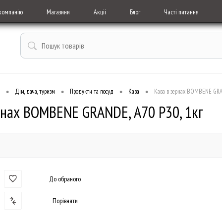
компанію
Магазини
Акціі
Блог
Часті питання
•
•
•
•
Дім, дача, туризм
Продукти та посуд
Кава
Кава в зернах BOMBENE GRAN
рнах BOMBENE GRANDE, А70 Р30, 1кг
До обраного
Порівняти