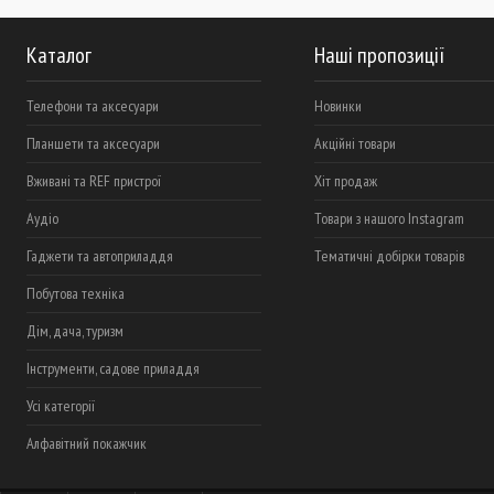
Каталог
Наші пропозиції
Телефони та аксесуари
Новинки
Планшети та аксесуари
Акційні товари
Вживані та REF пристрої
Хіт продаж
Аудіо
Товари з нашого Instagram
Гаджети та автоприладдя
Тематичні добірки товарів
Побутова техніка
Дім, дача, туризм
Інструменти, садове приладдя
Усі категорії
Алфавітний покажчик