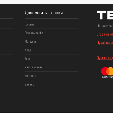
Допомога та сервіси
Головна
Національн
Про компанію
Згода на о
Магазини
Публічна 
Акціі
Пункти вид
Блог
Часті питання
Контакти
Вакансії