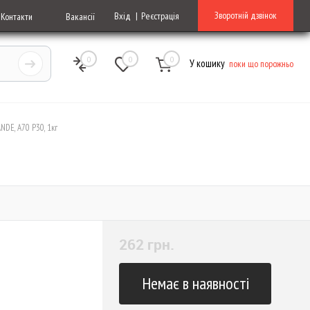
Зворотній дзвінок
Вхід
Реєстрація
Контакти
Вакансії
0
0
0
У кошику
поки що порожньо
DE, А70 Р30, 1кг
262 грн.
Немає в наявності