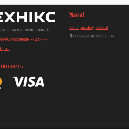
Увага!
Зміни у графіку роботи!
а мережа магазинів Технікс ©
Детальніше за посиланням
бробку персональних данних
оферта
ачі замовлень