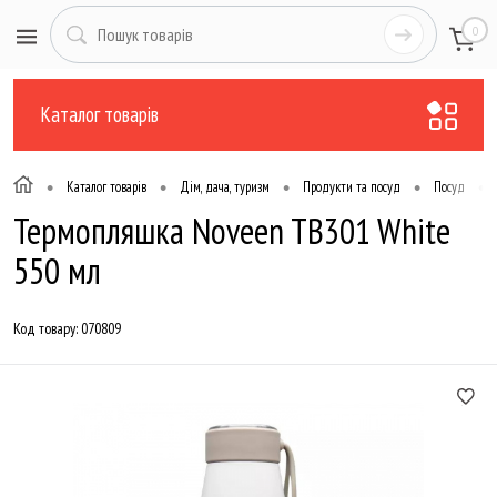
0
Каталог товарів
•
•
•
•
•
Каталог товарів
Дім, дача, туризм
Продукти та посуд
Посуд
Термопляшка Noveen TB301 White
550 мл
Код товару:
070809