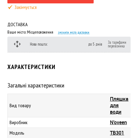
Закінчується
ДОСТАВКА
Ваше місто:
Місцеположення
змінити місто доставки
За тарифами
Нова пошта:
до 5 днів
перевізника
ХАРАКТЕРИСТИКИ
Загальні характеристики
Пляшка
для
Вид товару
води
N'oveen
Виробник
TB301
Модель