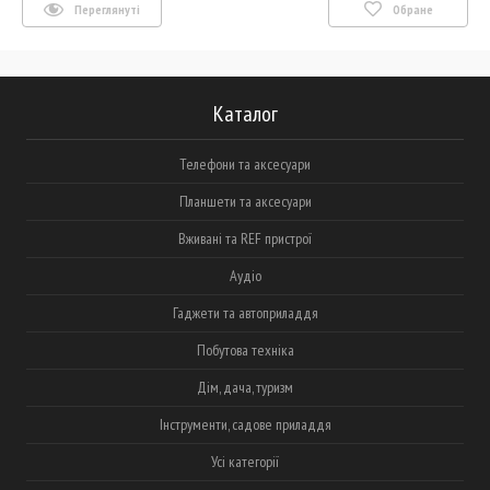
Переглянуті
Обране
Каталог
Телефони та аксесуари
Планшети та аксесуари
Вживані та REF пристрої
Аудіо
Гаджети та автоприладдя
Побутова техніка
Дім, дача, туризм
Інструменти, садове приладдя
Усі категорії