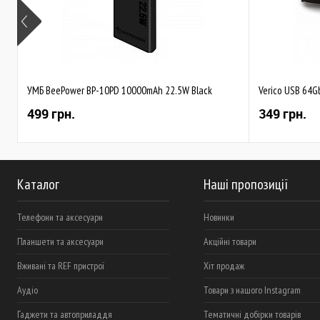
УМБ BeePower BP-10PD 10000mAh 22.5W Black
Verico USB 64Gb
499 грн.
349 грн.
Каталог
Наші пропозиції
Телефони та аксесуари
Новинки
Планшети та аксесуари
Акційні товари
Вживані та REF пристрої
Хіт продаж
Аудіо
Товари з нашого Instagram
Гаджети та автоприладдя
Тематичні добірки товарів