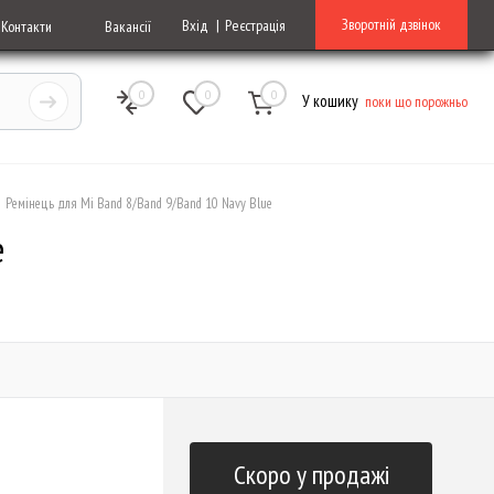
Зворотній дзвінок
Вхід
Реєстрація
Контакти
Вакансії
0
0
0
У кошику
поки що порожньо
Ремінець для Mi Band 8/Band 9/Band 10 Navy Blue
e
Скоро у продажі