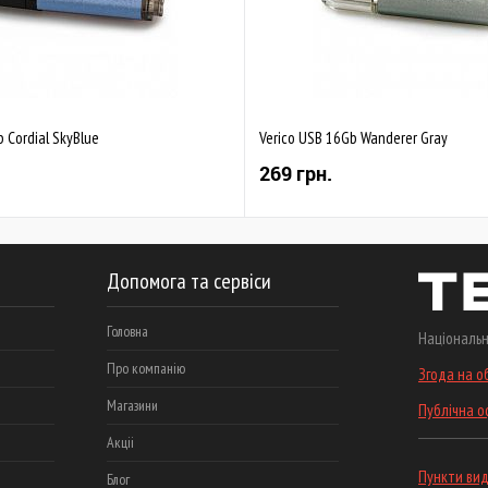
 Cordial SkyBlue
Verico USB 16Gb Wanderer Gray
269 грн.
Допомога та сервіси
Головна
Національн
Про компанію
Згода на о
Магазини
Публічна 
Акціі
Пункти вид
Блог