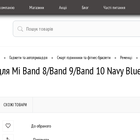
компанію
Магазини
Акціі
Блог
Часті питання
•
•
•
•
Гаджети та автоприладдя
Смарт годинники та фітнес-браслети
Ременці
для Mi Band 8/Band 9/Band 10 Navy Blu
СХОЖІ ТОВАРИ
До обраного
Порівняти