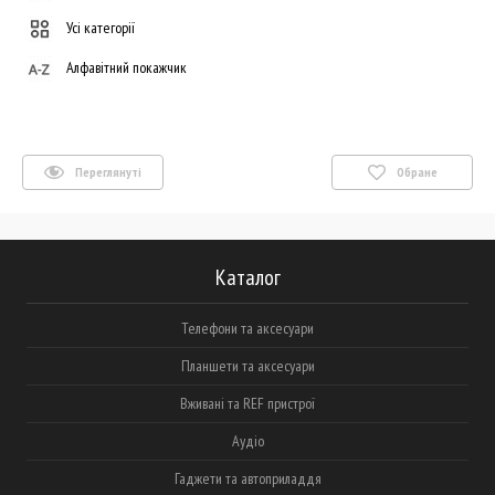
Усі категорії
Алфавітний покажчик
Переглянуті
Обране
Каталог
Телефони та аксесуари
Планшети та аксесуари
Вживані та REF пристрої
Аудіо
Гаджети та автоприладдя