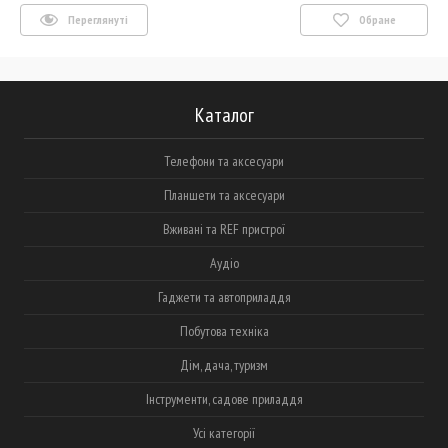
Переглянуті
Обране
Каталог
Телефони та аксесуари
Планшети та аксесуари
Вживані та REF пристрої
Аудіо
Гаджети та автоприладдя
Побутова техніка
Дім, дача, туризм
Інструменти, садове приладдя
Усі категорії