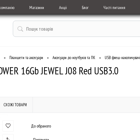
компанію
Магазини
Акціі
Блог
Часті питання
•
•
•
Планшети та аксесуари
Аксесуари до ноутбуків та ПК
USB флеш-накопичувач
OWER 16Gb JEWEL J08 Red USB3.0
СХОЖІ ТОВАРИ
До обраного
Порівняти