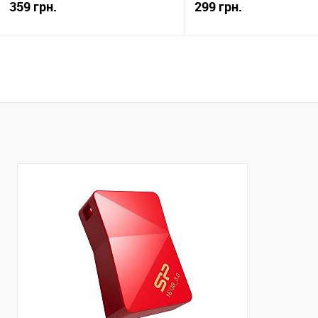
359 грн.
299 грн.
Купити
Купити
До обраного
Порівняти
До обраного
Пор
Закінчується
Закінчується