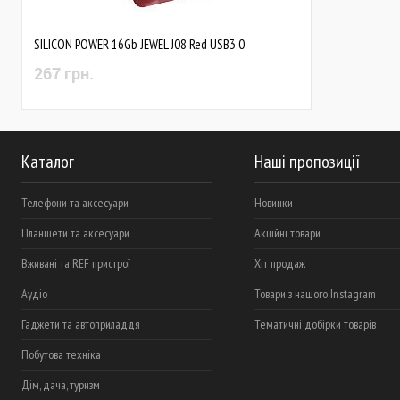
SILICON POWER 16Gb JEWEL J08 Red USB3.0
267 грн.
Каталог
Наші пропозиції
Телефони та аксесуари
Новинки
Планшети та аксесуари
Акційні товари
Вживані та REF пристрої
Хіт продаж
Аудіо
Товари з нашого Instagram
Гаджети та автоприладдя
Тематичні добірки товарів
Побутова техніка
Дім, дача, туризм