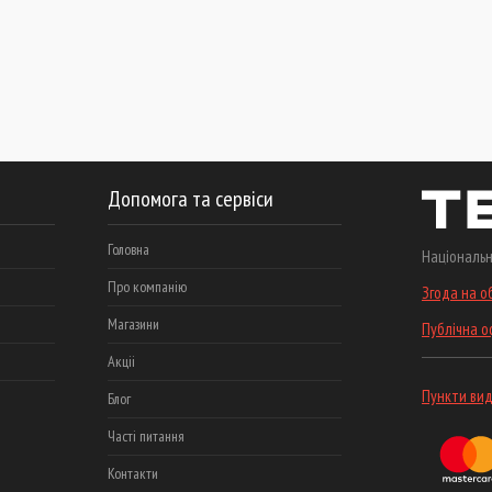
Допомога та сервіси
Головна
Національн
Про компанію
Згода на о
Магазини
Публічна 
Акціі
Пункти вид
Блог
Часті питання
Контакти