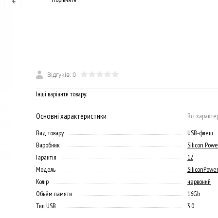
Відгуків: 0
Інші варіанти товару:
Основні характеристики
Всі характе
Вид товару
USB-флеш
Виробник
Silicon Powe
Гарантія
12
Модель
SiliconPowe
Колір
червоний
Объём памяти
16Gb
Тип USB
3.0