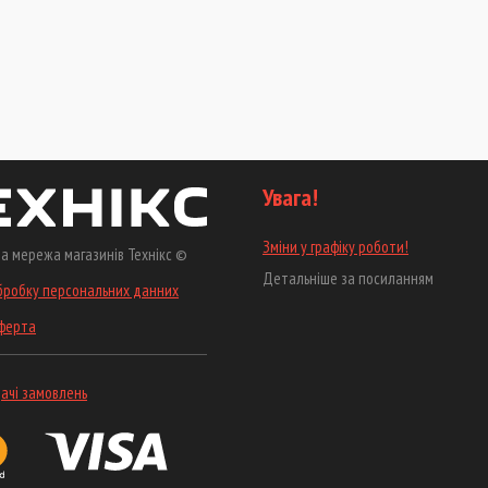
Увага!
Зміни у графіку роботи!
а мережа магазинів Технікс ©
Детальніше за посиланням
бробку персональних данних
оферта
ачі замовлень