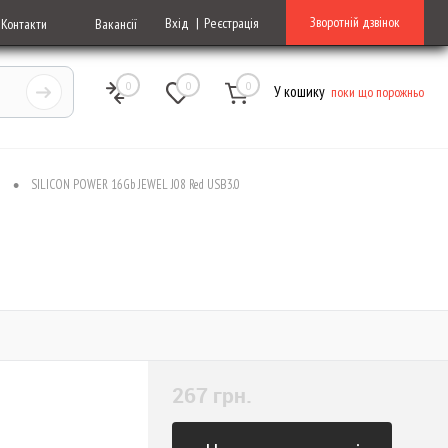
Зворотній дзвінок
Вхід
Реєстрація
Контакти
Вакансії
0
0
0
У кошику
поки що порожньо
•
і
SILICON POWER 16Gb JEWEL J08 Red USB3.0
267 грн.