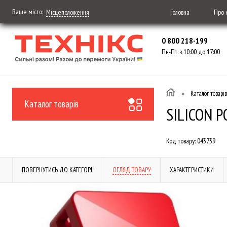
Ваше місто:
Головна
Про 
Місцеположення
0 800 218-199
Пн-Пт: з 10:00 до 17:00
•
Каталог товарів
Каталог товарів
SILICON P
Код товару:
043739
ПОВЕРНУТИСЬ ДО КАТЕГОРІЇ
ОГЛЯД ТОВАРУ
ХАРАКТЕРИСТИКИ