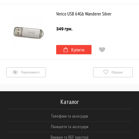
Verico USB 64Gb Wanderer Silver
349 грн.
Купити
Переглянуті
Обране
Каталог
Телефони та аксесуари
Планшети та аксесуари
Вживані та REF пристрої