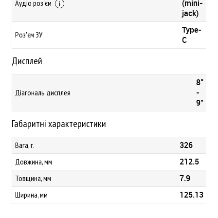
(mini-
Аудіо роз'єм
jack)
Type-
Роз'єм ЗУ
C
Дисплей
8"
-
Діагональ дисплея
9"
Габаритні характеристики
326
Вага, г.
212.5
Довжина, мм
7.9
Товщина, мм
125.13
Ширина, мм