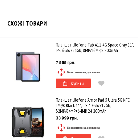
СХОЖІ ТОВАРИ
Планшет Ulefone Tab A11 4G Space Gray 11",
IPS, 6Gb/256Gb, 8MP/16MP, 8 800mAh
7 555 грн.
Купити
Планшет Ulefone Armor Pad 5 Ultra 5G NFC
IP69K Black 11", IPS, 12Gb/512Gb,
32MP/64MP+64MP, 24 200mAh
33 999 грн.