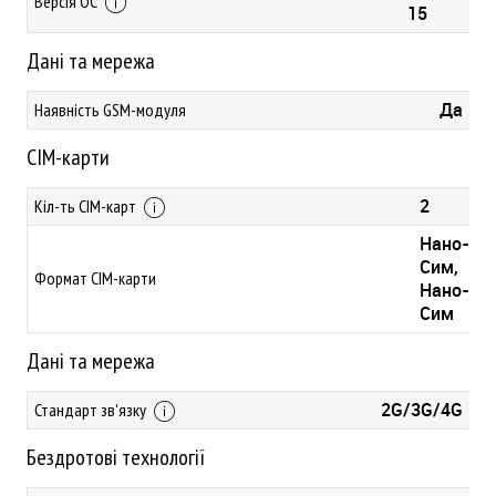
Версія ОС
15
Дані та мережа
Да
Наявність GSM-модуля
СІМ-карти
2
Кіл-ть СІМ-карт
Нано-
Сим,
Формат СІМ-карти
Нано-
Сим
Дані та мережа
2G/3G/4G
Стандарт зв'язку
Бездротові технології