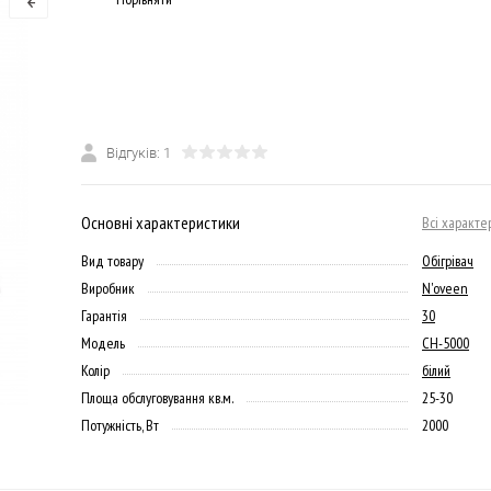
Відгуків: 1
Основні характеристики
Всі характе
Вид товару
Обігрівач
Виробник
N'oveen
Гарантія
30
Модель
CH-5000
Колір
білий
Площа обслуговування кв.м.
25-30
Потужність, Вт
2000