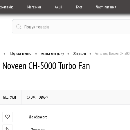
компанію
Магазини
Акціі
Блог
Часті питання
•
•
•
•
Побутова техніка
Техніка для дому
Обігрівачі
Конвектор Noveen CH-500
 Noveen CH-5000 Turbo Fan
ВІДГУКИ
СХОЖІ ТОВАРИ
До обраного
Порівняти