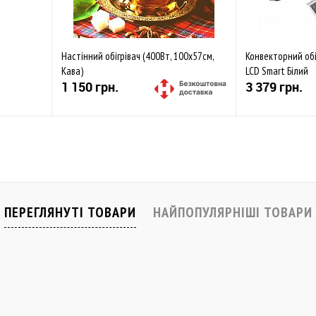
Настінний обігрівач (400Вт, 100х57см,
Конвекторний обі
Кава)
LCD Smart Білий
1 150 грн.
3 379 грн.
Купити
івняти
До обраного
Порівняти
До обраного
В наявності
Закінчується
ПЕРЕГЛЯНУТІ ТОВАРИ
НАЙПОПУЛЯРНІШІ ТОВАРИ