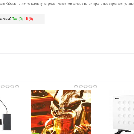
зад. Работает отлично, комнату нагревает менее чем за час. а потом просто поддерживает устан
рисним?
Так (
0
)
Ні (
0
)