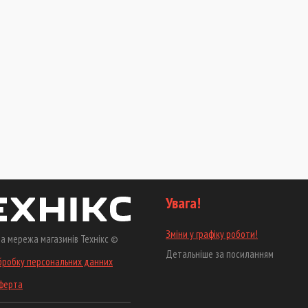
Увага!
Зміни у графіку роботи!
а мережа магазинів Технікс ©
Детальніше за посиланням
бробку персональних данних
оферта