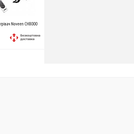
грівач Noveen CH8000
Купити
Порівняти