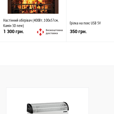
Настінний обігрівач (400Вт, 100х57см,
Грілка на пояс USB 5V
Камін 3D new)
1 300 грн.
350 грн.
Купити
Купити
До обраного
Порівняти
До обраного
Пор
В наявності
В наявності