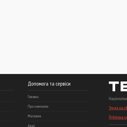
Допомога та сервіси
Головна
Національн
Про компанію
Згода на о
Магазини
Публічна 
Акціі