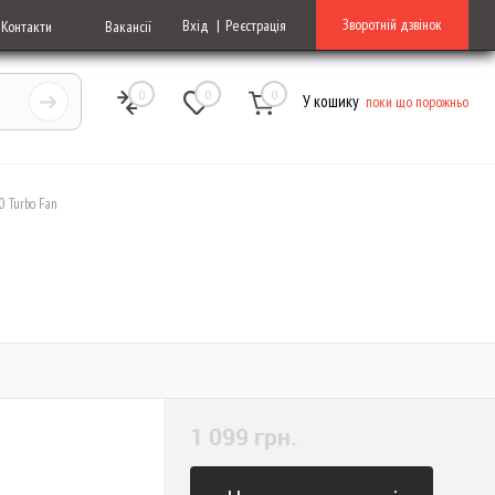
Зворотній дзвінок
Вхід
Реєстрація
Контакти
Вакансії
0
0
0
У кошику
поки що порожньо
0 Turbo Fan
1 099 грн.