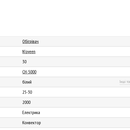
Обігрівач
N'oveen
30
CH-5000
білий
Інші то
25-30
2000
Електрика
Конвектор