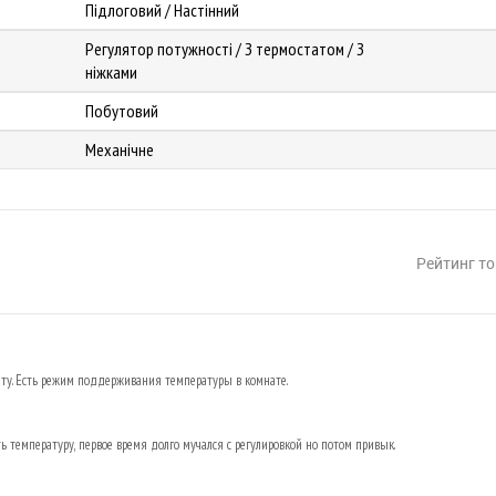
Підлоговий / Настінний
Регулятор потужності / З термостатом / З
ніжками
Побутовий
Механічне
Рейтинг то
ату. Есть режим поддерживания температуры в комнате.
ь температуру, первое время долго мучался с регулировкой но потом привык.