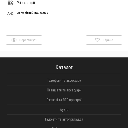
Усі категорії
Алфавітний покажчик
Переглянуті
Обране
Каталог
Телефони та аксесуари
Планшети та аксесуари
Вживані та REF пристрої
Аудіо
Гаджети та автоприладдя