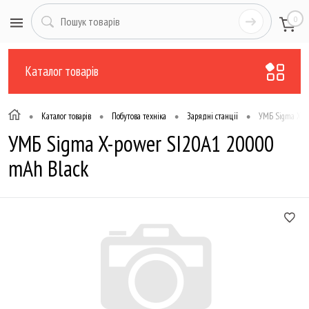
0
Каталог товарів
•
•
•
•
Каталог товарів
Побутова техніка
Зарядні станції
УМБ Sigma X-p
УМБ Sigma X-power SI20A1 20000
mAh Black