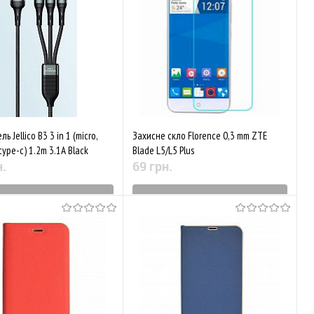
аного
Порівняти
До обраного
Порівняти
ь Jellico B3 3 in 1 (micro,
Захисне скло Florence 0,3 mm ZTE
 type-c) 1.2m 3.1A Black
Blade L5/L5 Plus
н.
69 грн.
ятий з виробництва
Знятий з виробництва
аного
Порівняти
До обраного
Порівняти