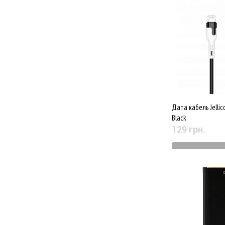
До обраного
Дата кабель Jellic
Black
129 грн.
Знятий з 
До обраного