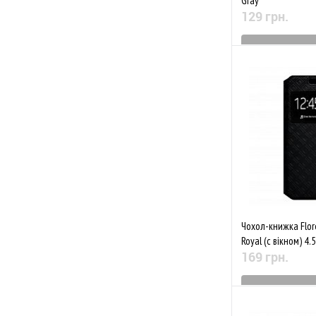
Gray
129 грн.
Знятий з 
До обраного
Чохол-книжка Flor
Royal (с вікном) 4.
169 грн.
Знятий з 