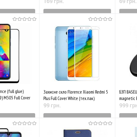
169 грн.
69 грн.
виробництва
Знятий з виробництва
Зн
Порівняти
До обраного
Порівняти
До обр
ce (full glue)
Захисне скло Florence Xiaomi Redmi 5
БЗП BASEU
) M305 Full Cover
Plus Full Cover White (тех.пак)
magnetic 
99 грн.
999 гр
виробництва
Знятий з виробництва
Зн