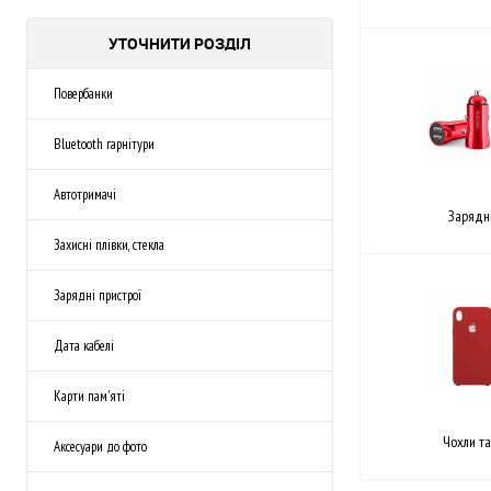
УТОЧНИТИ РОЗДІЛ
Повербанки
Bluetooth гарнітури
Автотримачі
Зарядні
Захисні плівки, стекла
Зарядні пристрої
Дата кабелі
Kарти пам'яті
Чохли т
Аксесуари до фото