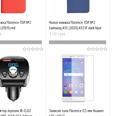
жка Florence TOP №2
Чохол-книжка Florence TOP №2
(2019) red
Samsung A51 (2020) A515F dark blue
н.
119 грн.
ятий з виробництва
Знятий з виробництва
аного
Порівняти
До обраного
Порівняти
тор Joyroom JR-CL02
Захисне скло Florence 0,3 mm Huawei