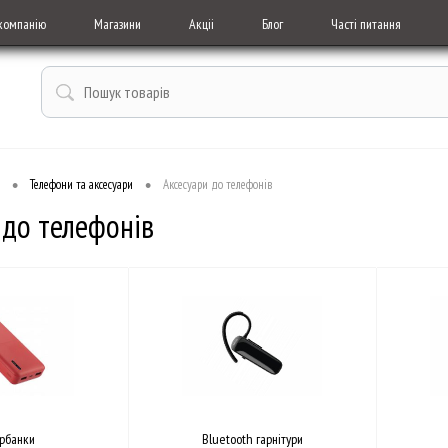
компанію
Магазини
Акціі
Блог
Часті питання
•
•
Телефони та аксесуари
Аксесуари до телефонів
 до телефонів
рбанки
Bluetooth гарнітури