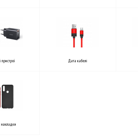
 пристрої
Дата кабелі
а накладки