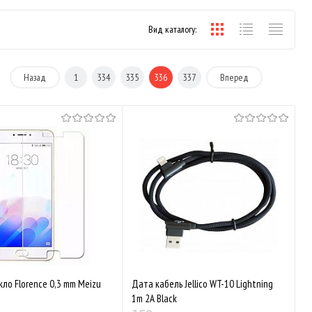
Вид каталогу:
Назад
1
334
335
336
337
Вперед
кло Florence 0,3 mm Meizu
Дата кабель Jellico WT-10 Lightning
1m 2A Black