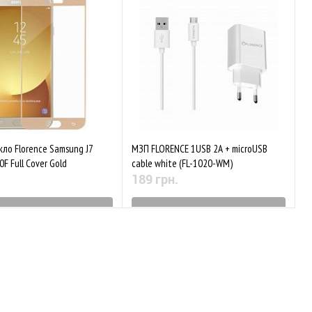
аного
Порівняти
До обраного
Порівняти
кло Florence Samsung J7
МЗП FLORENCE 1USB 2A + microUSB
0F Full Cover Gold
cable white (FL-1020-WM)
189 грн.
ятий з виробництва
Знятий з виробництва
аного
Порівняти
До обраного
Порівняти