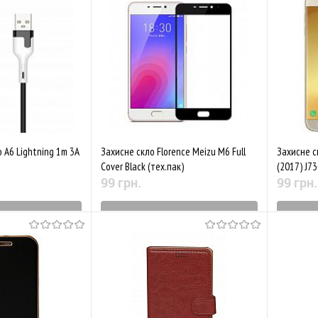
Порівняти
До обраного
Порівняти
До обр
o A6 Lightning 1m 3A
Захисне скло Florence Meizu M6 Full
Захисне с
Cover Black (тех.пак)
(2017) J73
99 грн.
99 грн.
виробництва
Знятий з виробництва
Зн
Порівняти
До обраного
Порівняти
До обр