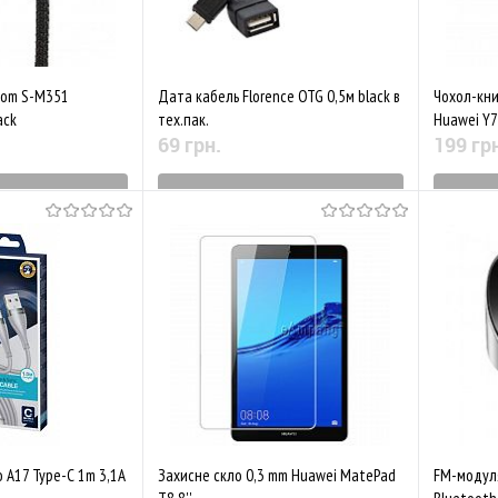
oom S-M351
Дата кабель Florence OTG 0,5м black в
Чохол-кни
ack
тех.пак.
Huawei Y7 
69 грн.
199 гр
виробництва
Знятий з виробництва
Зн
Порівняти
До обраного
Порівняти
До обр
o A17 Type-C 1m 3,1A
Захисне скло 0,3 mm Huawei MatePad
FM-модуля