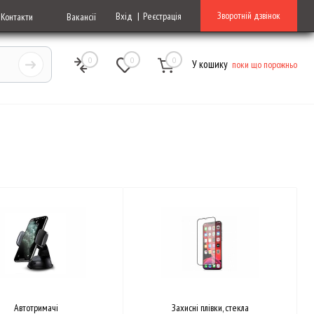
Зворотній дзвінок
Вхід
Реєстрація
Контакти
Вакансії
0
0
0
У кошику
поки що порожньо
Автотримачі
Захисні плівки, стекла