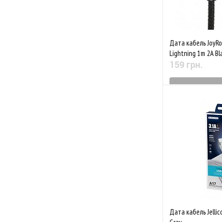
Дата кабель JoyR
Lightning 1m 2A Bl
159 грн.
Знятий з 
До обраного
Дата кабель Jellic