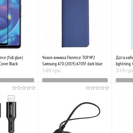
Порівняти
До обраного
Порівняти
До обр
ce (full glue)
Чохол-книжка Florence TOP №2
Дата кабел
 Cover Black
Samsung A70 (2019) A705F dark blue
lightning,
149 грн.
319 гр
виробництва
Знятий з виробництва
Зн
Порівняти
До обраного
Порівняти
До обр