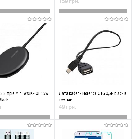
159 грн.
ятий з виробництва
Знятий з виробництва
аного
Порівняти
До обраного
Порівняти
S Simple Mini WXJK-F01 15W
Дата кабель Florence OTG 0,3м black в
Black
тех.пак.
н.
49 грн.
ятий з виробництва
Знятий з виробництва