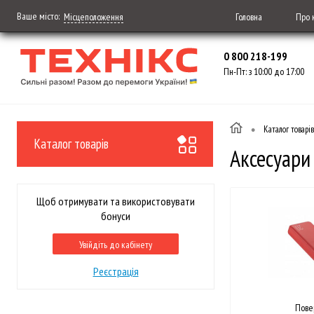
Ваше місто:
Головна
Про 
Місцеположення
0 800 218-199
Пн-Пт: з 10:00 до 17:00
•
Каталог товарів
Каталог товарів
Аксесуари
Щоб отримувати та використовувати
бонуси
Увійдіть до кабінету
Реєстрація
Пове