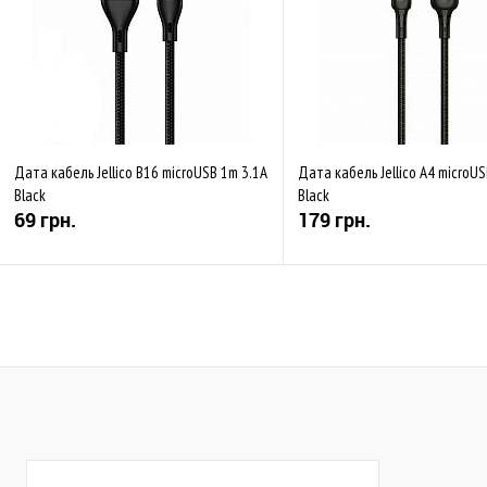
Дата кабель Jellico B16 microUSB 1m 3.1A
Дата кабель Jellico A4 microU
Black
Black
69 грн.
179 грн.
Купити
Купити
До обраного
Порівняти
До обраного
Пор
В наявності
Закінчується