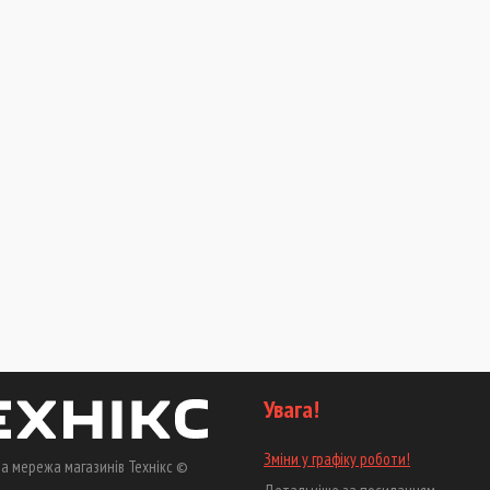
Увага!
Зміни у графіку роботи!
а мережа магазинів Технікс ©