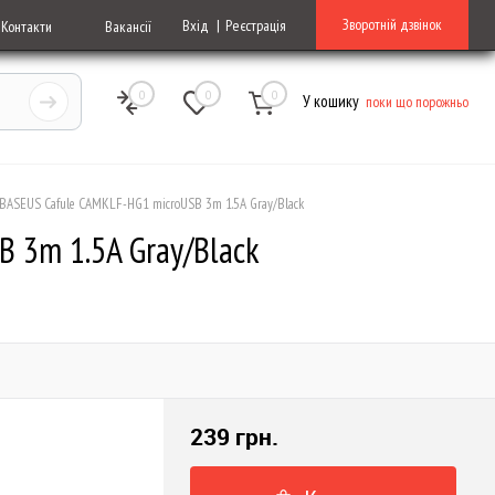
Зворотній дзвінок
Вхід
Реєстрація
Контакти
Вакансії
0
0
0
У кошику
поки що порожньо
 BASEUS Cafule CAMKLF-HG1 microUSB 3m 1.5A Gray/Black
 3m 1.5A Gray/Black
239 грн.