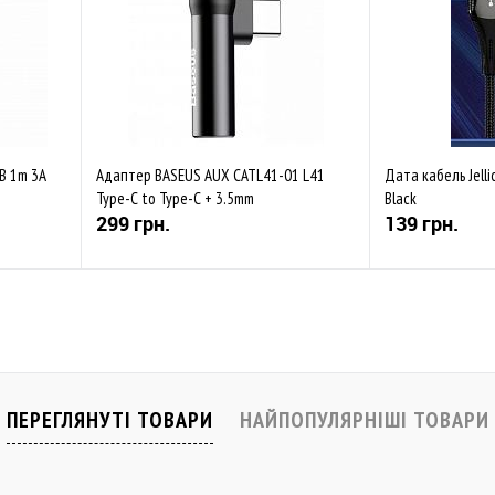
SB 1m 3A
Адаптер BASEUS AUX CATL41-01 L41
Дата кабель Jelli
Type-C to Type-C + 3.5mm
Black
299 грн.
139 грн.
Купити
івняти
До обраного
Порівняти
До обраного
Закінчується
В наявності
ПЕРЕГЛЯНУТІ ТОВАРИ
НАЙПОПУЛЯРНІШІ ТОВАРИ