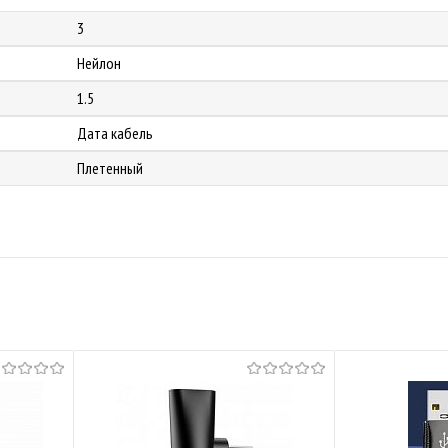
3
Нейлон
1.5
Дата кабель
Плетенный