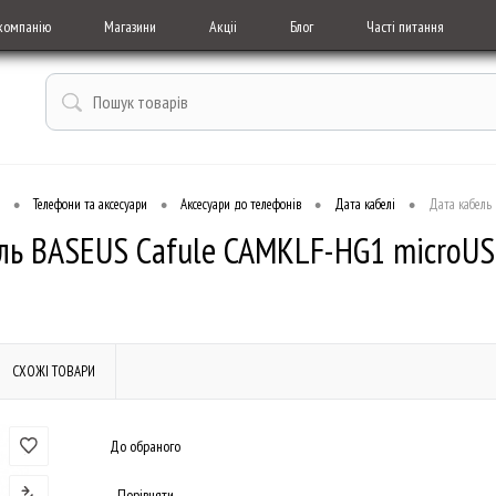
компанію
Магазини
Акціі
Блог
Часті питання
•
•
•
•
Телефони та аксесуари
Аксесуари до телефонів
Дата кабелі
Дата кабель
ль BASEUS Cafule CAMKLF-HG1 microUSB
СХОЖІ ТОВАРИ
До обраного
Порівняти