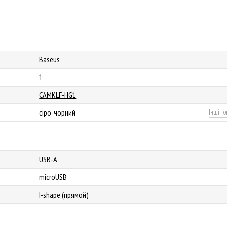
Baseus
1
CAMKLF-HG1
сіро-чорний
Інші то
USB-A
microUSB
I-shape (прямой)