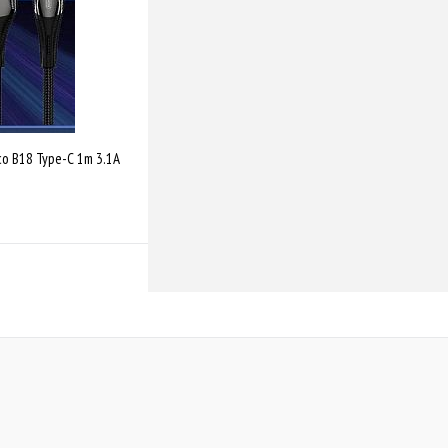
co B18 Type-C 1m 3.1A
Купити
Порівняти