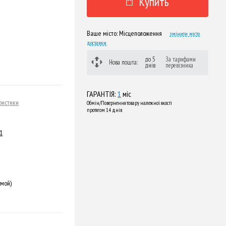
Купить
Ваше місто:
Місцеположення
змінити місто
доставки
до 5
За тарифами
Нова пошта:
днів
перевізника
ГАРАНТІЯ:
1
міс
ристики
Обмін/Повернення товару належної якості
протягом 14 днів
1
ямой)