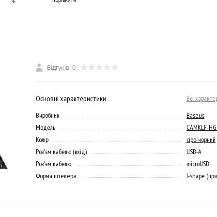
Відгуків: 0
Основні характеристики
Всі характе
Виробник
Baseus
Модель
CAMKLF-HG
Колір
сіро-чорний
Роз'єм кабелю (вхід)
USB-A
Роз'єм кабелю
microUSB
Форма штекера
I-shape (пр