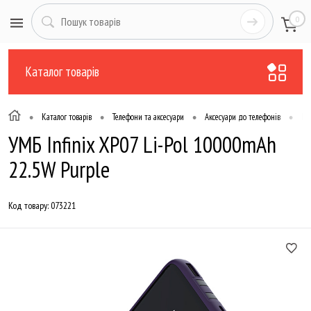
0
Каталог товарів
•
•
•
•
Каталог товарів
Телефони та аксесуари
Аксесуари до телефонів
По
УМБ Infinix XP07 Li-Pol 10000mAh
22.5W Purple
Код товару:
073221