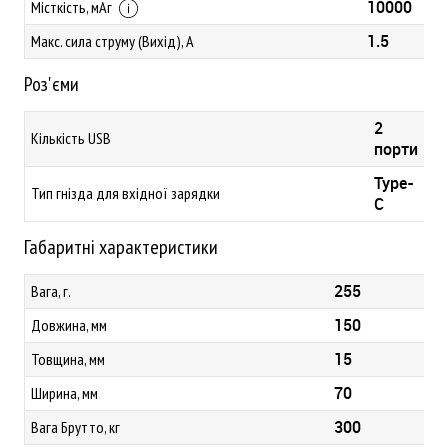
10000
Місткість, мАг
1.5
Макс. сила струму (Вихід), А
Роз'єми
2
Кількість USB
порти
Type-
Тип гнізда для вхідної зарядки
C
Габаритні характеристики
255
Вага, г.
150
Довжина, мм
15
Товщина, мм
70
Ширина, мм
300
Вага Брутто, кг