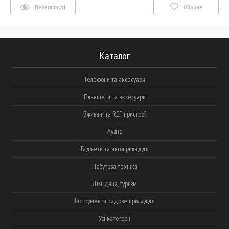
Переглянуті
Обране
Каталог
Телефони та аксесуари
Планшети та аксесуари
Вживані та REF пристрої
Аудіо
Гаджети та автоприладдя
Побутова техніка
Дім, дача, туризм
Інструменти, садове приладдя
Усі категорії