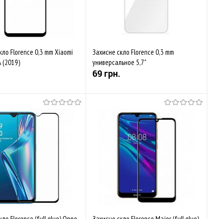
кло Florence 0,3 mm Xiaomi
Захисне скло Florence 0,3 mm
 (2019)
универсальное 5,7"
69 грн.
Купити
Купити
аного
Порівняти
До обраного
Порівняти
ується
В наявності
ло Florence (full glue) Oppo
Захисне скло Florence Major (full glue)