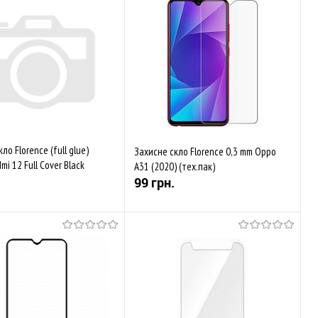
ло Florence (full glue)
Захисне скло Florence 0,3 mm Oppo
mi 12 Full Cover Black
A31 (2020) (тех.пак)
99 грн.
Скоро у продажі
Купити
аного
Порівняти
До обраного
Порівняти
Закінчується