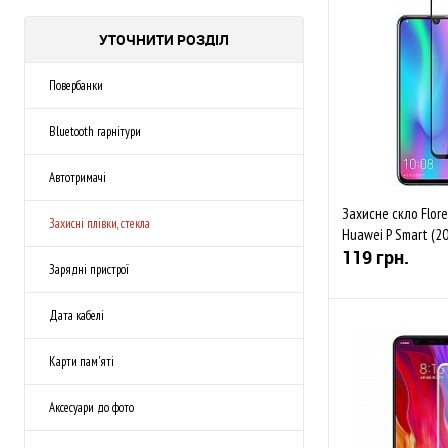
УТОЧНИТИ РОЗДІЛ
Повербанки
Bluetooth гарнітури
Автотримачі
Захисне скло Floren
Захисні плівки, стекла
Huawei P Smart (20
119 грн.
Зарядні пристрої
Дата кабелі
Kарти пам'яті
До обраного
Аксесуари до фото
Закінчується