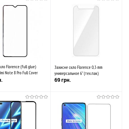
Купити
Скоро у продажі
аного
Порівняти
До обраного
Порівняти
ності
ло Florence (full glue)
Захисне скло Florence 0,3 mm
mi Note 8 Pro Full Cover
универсальное 6" (тех.пак)
н.
69 грн.
Купити
Купити
аного
Порівняти
До обраного
Порівняти
ується
В наявності