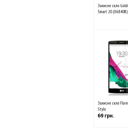
Захисне скло Golde
Smart 20 (X6840B) 
Скоро 
До обраного
Захисне скло Flore
Stylo
69 грн.