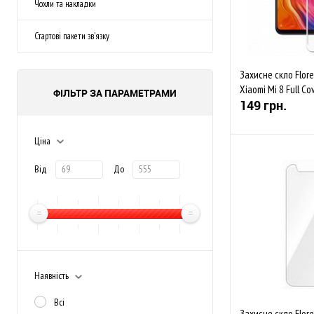
Чохли та накладки
Стартові пакети зв'язку
Захисне скло Floren
Xiaomi Mi 8 Full Co
ФІЛЬТР ЗА ПАРАМЕТРАМИ
149 грн.
Ціна
Від
До
До обраного
Закінчується
Наявність
Всі
Захисне скло Flor