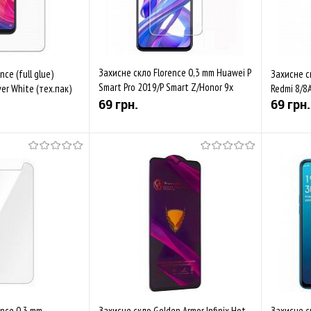
Захисне скло Florence 0,3 mm Huawei P
ce (full glue)
Захисне с
Smart Pro 2019/P Smart Z/Honor 9x
ver White (тех.пак)
Redmi 8/8A
(тех.пак)
69 грн.
69 грн.
Купити
Купити
Порівняти
До обраного
Порівняти
До обр
Закінчується
Закінч
ence 0,3 mm
Захисне скло Golden Armor Infinix Hot
Захисне ск