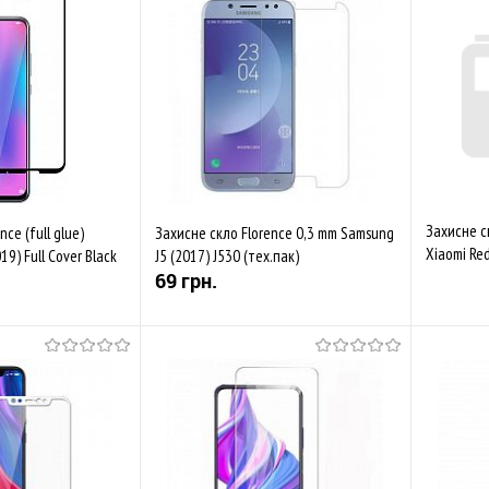
Захисне ск
ce (full glue)
Захисне скло Florence 0,3 mm Samsung
Xiaomi Red
19) Full Cover Black
J5 (2017) J530 (тех.пак)
(тех.пак)
69 грн.
Купити
Купити
Порівняти
До обраного
Порівняти
До обр
В наявності