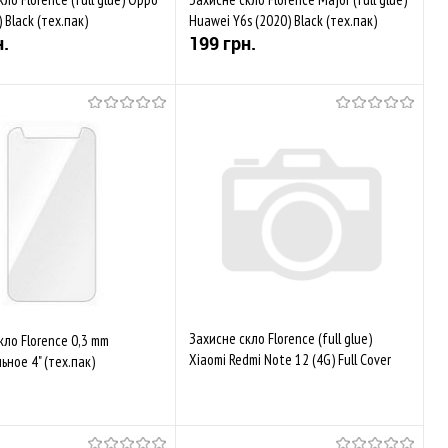
 Black (тех.пак)
Huawei Y6s (2020) Black (тех.пак)
н.
199 грн.
Купити
Купити
аного
Порівняти
До обраного
Порівняти
ується
Закінчується
Захисне скло Florence (full glue)
кло Florence 0,3 mm
Xiaomi Redmi Note 12 (4G) Full Cover
ьное 4" (тех.пак)
Black (тех.пак)