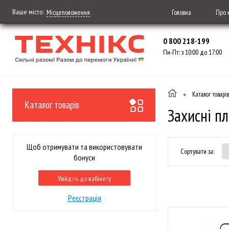
Ваше місто:
Головна
Про 
Місцеположення
0 800 218-199
Пн-Пт: з 10:00 до 17:00
•
Каталог товарів
Каталог товарів
Захисні пл
Щоб отримувати та використовувати
Сортувати за:
бонуси
Увійдіть до кабінету
Реєстрація