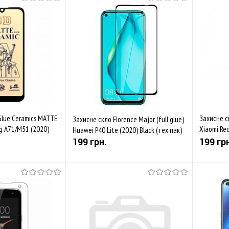
Купити
Купити
Порівняти
До обраного
Порівняти
До обр
Закінчується
В наяв
 Glue Ceramics MATTE
Захисне ск
Захисне скло Florence Major (full glue)
g A71/M51 (2020)
Xiaomi Red
Huawei P40 Lite (2020) Black (тех.пак)
 (тех.пак)
Black
199 грн.
199 гр
Купити
Купити
Порівняти
До обраного
Порівняти
До обр
В наявності
Закінч