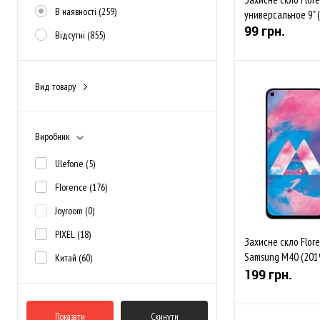
В наявності
(259)
универсальное 9" (
99 грн.
Відсутні
(855)
Вид товару
Захисне скло
(219)
До обраного
Виробник
В наявності
Ulefone
(5)
Florence
(176)
Joyroom
(0)
PIXEL
(18)
Захисне скло Floren
Samsung M40 (2019
Китай
(60)
Black (тех.пак)
199 грн.
Показати
Скинути