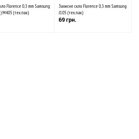
кло Florence 0,3 mm Samsung
Захисне скло Florence 0,3 mm Samsung
) M405 (тех.пак)
J105 (тех.пак)
69 грн.
Купити
Купити
аного
Порівняти
До обраного
Порівняти
ності
В наявності