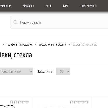
компанію
Магазини
Акціі
Блог
Часті питання
•
•
•
Телефони та аксесуари
Аксесуари до телефонів
Захисні плівки, стекла
івки, стекла
Показати по: