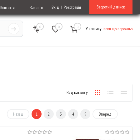
Зворотній дзвінок
Вхід
Реєстрація
Контакти
Вакансії
0
0
0
У кошику
поки що порожньо
Вид каталогу:
Назад
1
2
3
4
9
Вперед