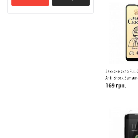
До обраного
Закінчується
Захисне скло Full
Anti-shock Samsun
A715F/M515F Black
169 грн.
До обраного
Закінчується