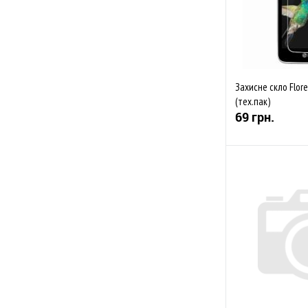
Захисне скло Flore
(тех.пак)
69 грн.
До обраного
Закінчується