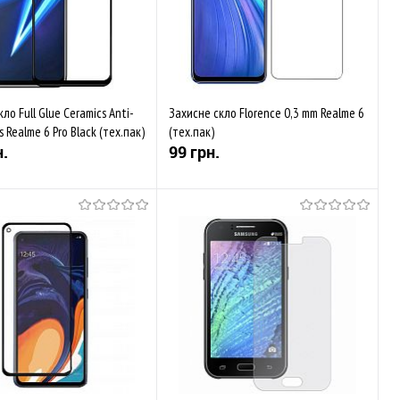
ло Full Glue Ceramics Anti-
Захисне скло Florence 0,3 mm Realme 6
s Realme 6 Pro Black (тех.пак)
(тех.пак)
н.
99 грн.
Купити
Купити
аного
Порівняти
До обраного
Порівняти
ності
Закінчується