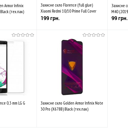
Захисне скло Florence (full glue)
n Armor Infinix
Захисне с
Xiaomi Redmi 10/10 Prime Full Cover
Black (тех.пак)
M40 (2019
Black (тех.пак)
199 грн.
99 грн.
у продажі
Купити
Порівняти
До обраного
Порівняти
До обр
Закінчується
В наяв
nce 0,3 mm LG G
Захисне скло Golden Armor Infinix Note
30 Pro (X678В) Black (тех.пак)