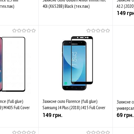
тех.пак)
40i (X6528B) Black (тех.пак)
A12 (2020)
149 гр
Купити
Скоро у продажі
Порівняти
До обраного
Порівняти
До обр
Закінч
ce (full glue)
Захисне скло Florence (full glue)
Захисне с
) M405 Full Cover
Samsung J4 Plus (2018) J415 Full Cover
универсал
Black (тех.пак)
149 грн.
69 грн.