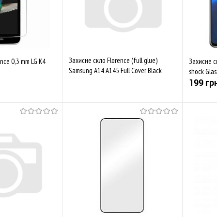
Захисне скло Florence (full glue)
nce 0,3 mm LG K4
Захисне ск
Samsung A14 A145 Full Cover Black
shock Glas
(тех.пак)
199 гр
Купити
Скоро у продажі
Порівняти
До обраного
Порівняти
До обр
В наяв