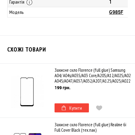
1
Гарантія
G985F
Модель
СХОЖІ ТОВАРИ
Захисне скло Florence (full glue) Samsung
A04/ A04s/A03S/A03 Core/A20S/A12/A02S/A02
A045/A047/A037/A032/A207/A125/A025/A022
Full Cover Black (тех.пак)
199 грн.
Купити
Захисне скло Florence (full glue) Realme 6i
Full Cover Black (тех.пак)