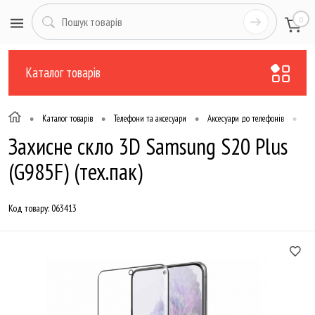
0
Каталог товарів
•
•
•
•
Каталог товарів
Телефони та аксесуари
Аксесуари до телефонів
Зах
Захисне скло 3D Samsung S20 Plus
(G985F) (тех.пак)
Код товару:
063413