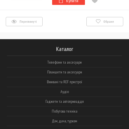
Купити
Переглянуті
Обране
Каталог
Телефони та аксесуари
Планшети та аксесуари
Вживані та REF пристрої
Аудіо
Гаджети та автоприладдя
Побутова техніка
Дім, дача, туризм