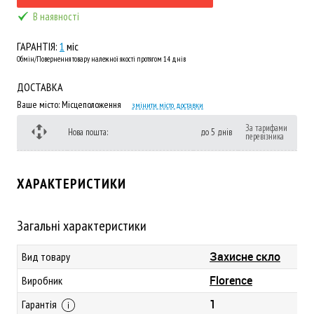
В наявності
ГАРАНТІЯ:
1
міс
Обмін/Повернення товару належної якості протягом 14 днів
ДОСТАВКА
Ваше місто:
Місцеположення
змінити місто доставки
За тарифами
Нова пошта:
до 5 днів
перевізника
ХАРАКТЕРИСТИКИ
Загальні характеристики
Захисне скло
Вид товару
Florence
Виробник
1
Гарантія