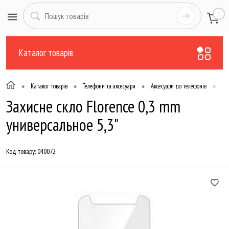
0
Каталог товарів
•
•
•
•
Каталог товарів
Телефони та аксесуари
Аксесуари до телефонів
Зах
Захисне скло Florence 0,3 mm
универсальное 5,3"
Код товару:
040072