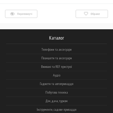
Переглянуті
Обране
Каталог
Телефони та аксесуари
Планшети та аксесуари
Вживані та REF пристрої
Аудіо
Гаджети та автоприладдя
Побутова техніка
Дім, дача, туризм
Інструменти, садове приладдя