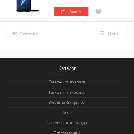
Купити
Переглянуті
Обране
Каталог
Телефони та аксесуари
Планшети та аксесуари
Вживані та REF пристрої
Аудіо
Гаджети та автоприладдя
Побутова техніка