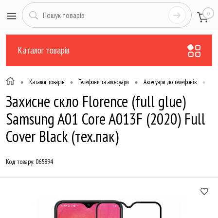
0
Каталог товарів
•
•
•
•
Каталог товарів
Телефони та аксесуари
Аксесуари до телефонів
Зах
Захисне скло Florence (full glue)
Samsung A01 Core A013F (2020) Full
Cover Black (тех.пак)
Код товару:
065894