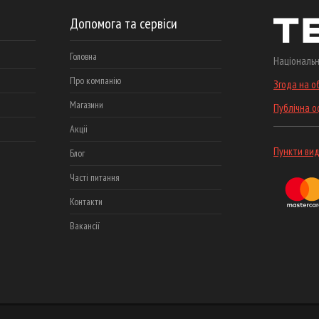
Допомога та сервіси
Головна
Національн
Про компанію
Згода на о
Магазини
Публічна 
Акціі
Пункти вид
Блог
Часті питання
Контакти
Вакансії