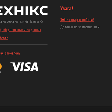
Увага!
Зміни у графіку роботи!
а мережа магазинів Технікс ©
Детальніше за посиланням
бробку персональних данних
оферта
ачі замовлень