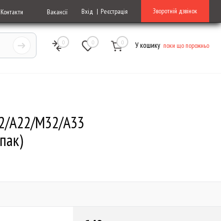
Зворотній дзвінок
Вхід
Реєстрація
Контакти
Вакансії
0
0
0
У кошику
поки що порожньо
A32/A22/M32/A33
пак)