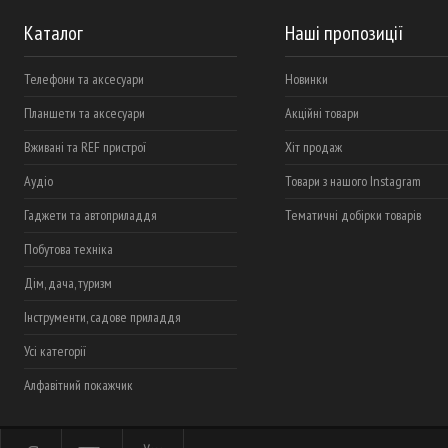
Каталог
Наші пропозиції
Телефони та аксесуари
Новинки
Планшети та аксесуари
Акційні товари
Вживані та REF пристрої
Хіт продаж
Аудіо
Товари з нашого Instagram
Гаджети та автоприладдя
Тематичні добірки товарів
Побутова техніка
Дім, дача, туризм
Інструменти, садове приладдя
Усі категорії
Алфавітний покажчик