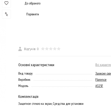
До обраного
Порівняти
Відгуків: 0
Основні характеристики
Всі характе
Вид товару
Захисне скл
Виробник
Florence
Модель
A325F
Комплектація
Защитное стекло на экран, Средства для установки