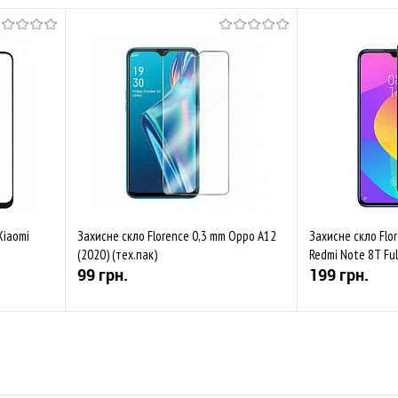
Xiaomi
Захисне скло Florence 0,3 mm Oppo A12
Захисне скло Flor
(2020) (тех.пак)
Redmi Note 8T Ful
99 грн.
199 грн.
Купити
івняти
До обраного
Порівняти
До обраного