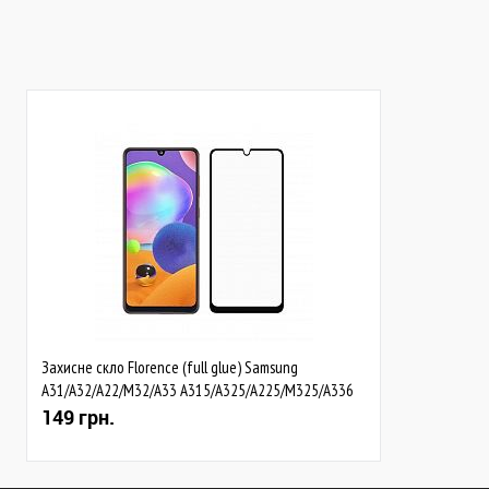
В наявності
Закінчується
Захисне скло Florence (full glue) Samsung
A31/A32/A22/M32/A33 A315/A325/A225/M325/A336
Full Cover Black (тех.пак)
149 грн.