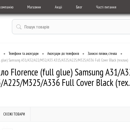
компанію
Магазини
Акціі
Блог
Часті питання
•
•
•
•
Телефони та аксесуари
Аксесуари до телефонів
Захисні плівки, стекла
ull glue) Samsung A31/A32/A22/M32/A33 A315/A325/A225/M325/A336 Full Cover Black (тех.пак)
кло Florence (full glue) Samsung A31/
/A225/M325/A336 Full Cover Black (тех.
СХОЖІ ТОВАРИ