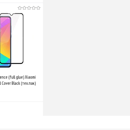
ence (full glue) Xiaomi
l Cover Black (тех.пак)
Купити
Порівняти