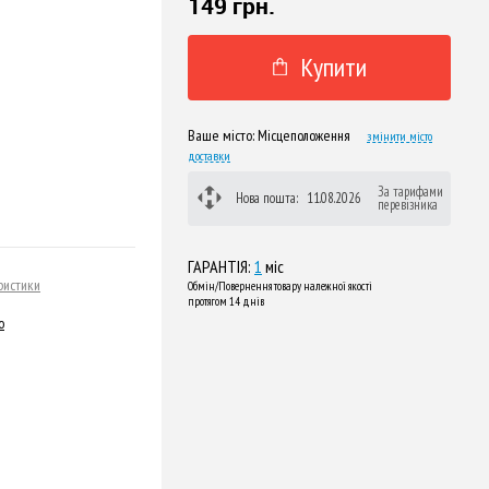
149 грн.
Купити
Ваше місто:
Місцеположення
змінити місто
доставки
За тарифами
Нова пошта:
11.08.2026
перевізника
ГАРАНТІЯ:
1
міс
ристики
Обмін/Повернення товару належної якості
протягом 14 днів
о