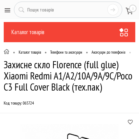
0
Каталог товарів
•
•
•
•
Каталог товарів
Телефони та аксесуари
Аксесуари до телефонів
Зах
Захисне скло Florence (full glue)
Xiaomi Redmi A1/A2/10A/9A/9C/Poco
C3 Full Cover Black (тех.пак)
Код товару:
065724