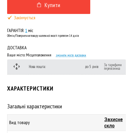
Купити
Закінчується
ГАРАНТІЯ:
1
міс
Обмін/Повернення товару належної якості протягом 14 днів
ДОСТАВКА
Ваше місто:
Місцеположення
змінити місто доставки
За тарифами
Нова пошта:
до 5 днів
перевізника
ХАРАКТЕРИСТИКИ
Загальні характеристики
Захисне
Вид товару
скло