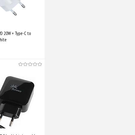
PD 20W + Type-C to
hite
Купити
Порівняти