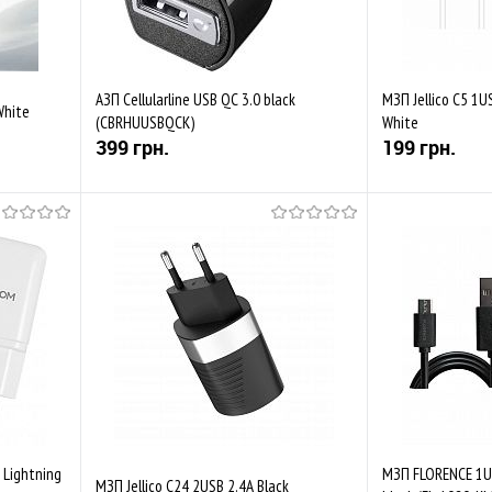
АЗП Cellularline USB QC 3.0 black
МЗП Jellico C5 1U
White
(CBRHUUSBQCK)
White
399 грн.
199 грн.
Купити
івняти
До обраного
Порівняти
До обраного
Закінчується
В наявності
 Lightning
МЗП FLORENCE 1US
МЗП Jellico C24 2USB 2.4A Black