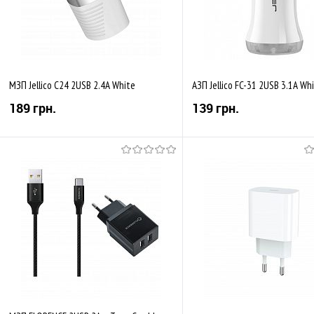
МЗП Jellico C24 2USB 2.4A White
АЗП Jellico FC-31 2USB 3.1A Wh
189 грн.
139 грн.
Купити
Купити
До обраного
Порівняти
До обраного
Пор
В наявності
В наявності