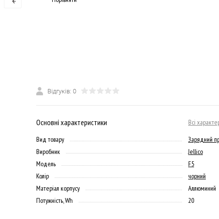
Відгуків: 0
Основні характеристики
Всі характе
Вид товару
Зарядний пр
Виробник
Jellico
Модель
F5
Колір
чорний
Матеріал корпусу
Аллюминий
Потужність, Wh
20