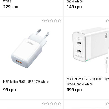
White
cable White
229 грн.
149 грн.
Купити
Купити
До обраного
Порівняти
До обраного
Пор
Закінчується
Закінчується
МЗП Jellico C121 2PD 40W + Ty
МЗП Jellico EU01 1USB 12W White
Type-C cable White
99 грн.
399 грн.
Купити
Купити