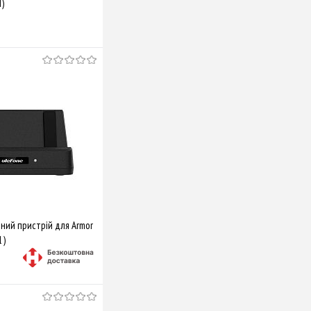
M)
Купити
Порівняти
ний пристрій для Armor
1)
Купити