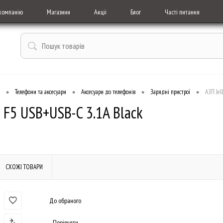
компанію
Магазини
Акціі
Блог
Часті питання
•
•
•
•
Телефони та аксесуари
Аксесуари до телефонів
Зарядні пристрої
АЗП Jel
o F5 USB+USB-C 3.1A Black
СХОЖІ ТОВАРИ
До обраного
Порівняти