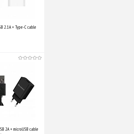
SB 2.1A + Type-C cable
Купити
Порівняти
B 2A + microUSB cable