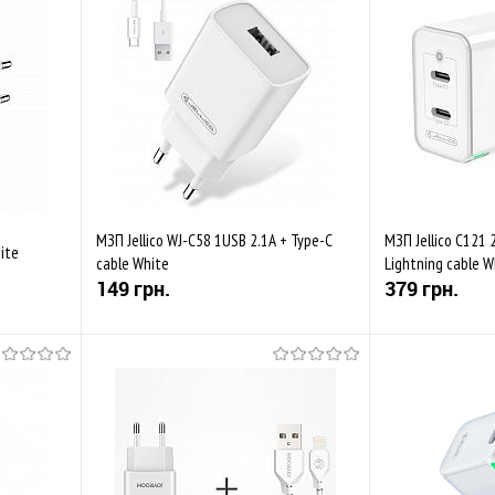
івняти
До обраного
Порівняти
До обраного
Закінчується
Закінчується
МЗП Jellico WJ-C58 1USB 2.1A + Type-C
МЗП Jellico C121 
ite
cable White
Lightning cable W
149 грн.
379 грн.
Купити
івняти
До обраного
Порівняти
До обраного
В наявності
В наявності