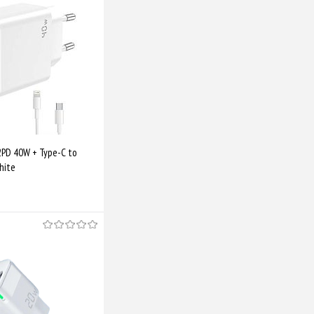
Порівняти
2PD 40W + Type-C to
hite
Купити
Порівняти