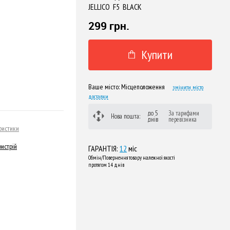
JELLICO F5 BLACK
299 грн.
Купити
Ваше місто:
Місцеположення
змінити місто
доставки
до 5
За тарифами
Нова пошта:
днів
перевізника
ристики
истрій
ГАРАНТІЯ:
12
міс
Обмін/Повернення товару належної якості
протягом 14 днів