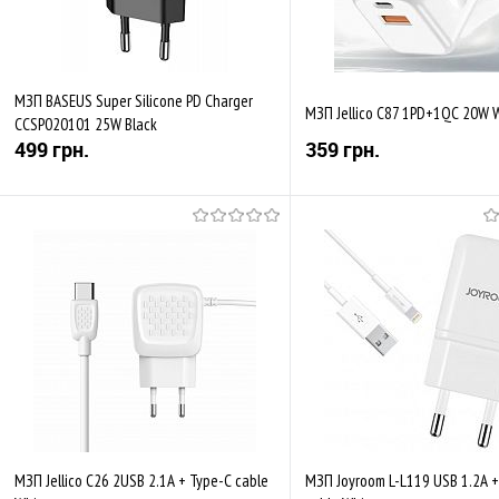
МЗП BASEUS Super Silicone PD Charger
МЗП Jellico C87 1PD+1QC 20W 
CCSP020101 25W Black
499 грн.
359 грн.
Купити
Купити
До обраного
Порівняти
До обраного
Пор
В наявності
В наявності
МЗП Jellico C26 2USB 2.1A + Type-C cable
МЗП Joyroom L-L119 USB 1.2A +