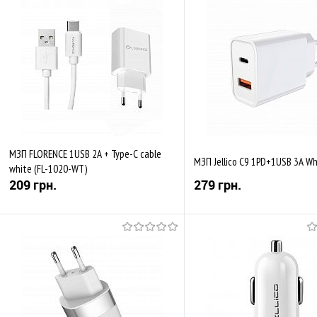
До обраного
Порівняти
До обраного
Пор
В наявності
В наявності
МЗП FLORENCE 1USB 2A + Type-C cable
МЗП Jellico C9 1PD+1USB 3A Wh
white (FL-1020-WT)
209 грн.
279 грн.
Купити
Купити
До обраного
Порівняти
До обраного
Пор
Закінчується
В наявності