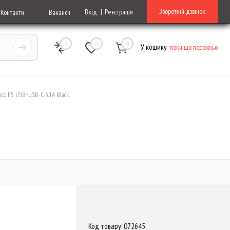
Зворотній дзвінок
Вхід
Реєстрація
Контакти
Вакансії
0
0
0
У кошику
поки що порожньо
lico F5 USB+USB-C 3.1A Black
Код товару: 072645