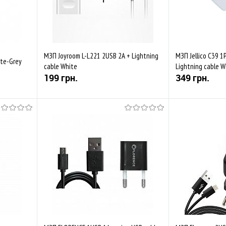
МЗП Joyroom L-L221 2USB 2A + Lightning
МЗП Jellico C39 1
ite-Grey
cable White
Lightning cable W
199 грн.
349 грн.
Купити
івняти
До обраного
Порівняти
До обраного
Закінчується
В наявності