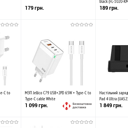
black (FL-1020-K
179 грн.
189 грн.
Купити
івняти
До обраного
Порівняти
До обраного
Закінчується
Закінчується
pe-C to
МЗП Jellico C79 USB+2PD 65W + Type-C to
Настільний заряд
Type-C cable White
Pad 4 Ultra (UAS2
1 099 грн.
1 849 грн.
Купити