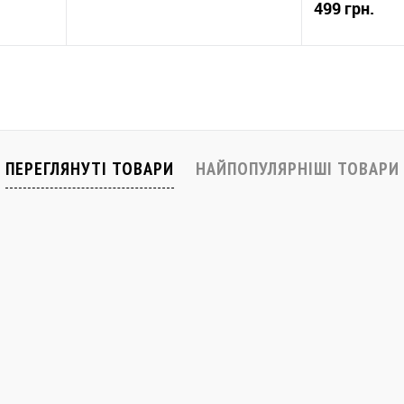
499 грн.
Скоро у продажі
івняти
До обраного
Порівняти
До обраного
Закінчується
ПЕРЕГЛЯНУТІ ТОВАРИ
НАЙПОПУЛЯРНІШІ ТОВАРИ