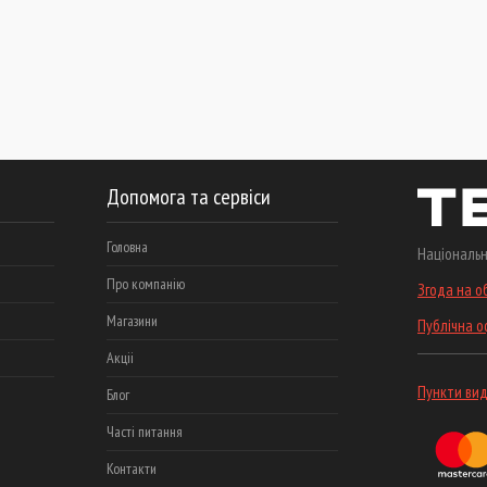
Допомога та сервіси
Головна
Національн
Про компанію
Згода на о
Магазини
Публічна 
Акціі
Пункти вид
Блог
Часті питання
Контакти