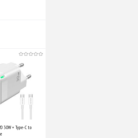
PD 30W + Type-C to
te