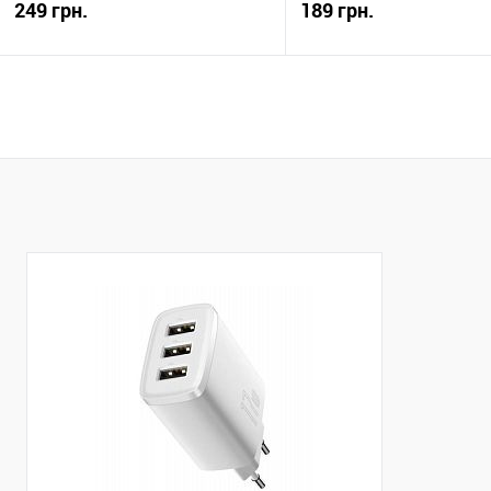
249 грн.
189 грн.
Купити
Купити
До обраного
Порівняти
До обраного
Пор
В наявності
Закінчується