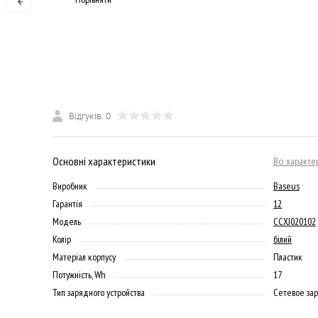
Відгуків: 0
Основні характеристики
Всі характе
Виробник
Baseus
Гарантія
12
Модель
CCXJ020102
Колір
білий
Матеріал корпусу
Пластик
Потужність, Wh
17
Тип зарядного устройства
Сетевое за