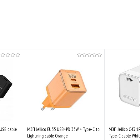
USB cable
МЗП Jellico EU55 USB+PD 33W + Type-C to
МЗП Jellico C43 1
Lightning cable Orange
Type-C cable Whi