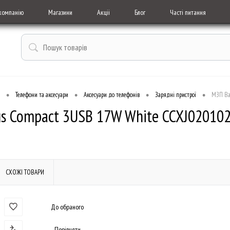
компанію
Магазини
Акціі
Блог
Часті питання
•
•
•
•
Телефони та аксесуари
Аксесуари до телефонів
Зарядні пристрої
МЗП Ba
s Compact 3USB 17W White CCXJ02010
СХОЖІ ТОВАРИ
До обраного
Порівняти