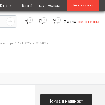
Зворотній дзвінок
Вхід
Реєстрація
Контакти
Вакансії
0
0
0
У кошику
поки що порожньо
seus Compact 3USB 17W White CCXJ020102
2
Немає в наявності