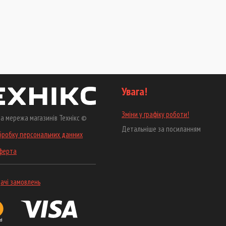
Увага!
Зміни у графіку роботи!
а мережа магазинів Технікс ©
Детальніше за посиланням
бробку персональних данних
оферта
ачі замовлень