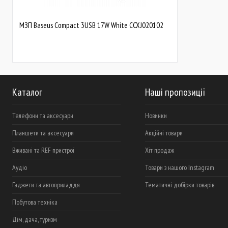
МЗП Baseus Compact 3USB 17W White CCXJ020102
Каталог
Наші пропозиції
Телефони та аксесуари
Новинки
Планшети та аксесуари
Акційні товари
Вживані та REF пристрої
Хіт продаж
Аудіо
Товари з нашого Instagram
Гаджети та автоприладдя
Тематичні добірки товарів
Побутова техніка
Дім, дача, туризм