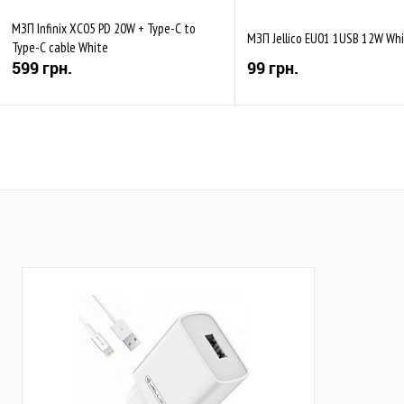
МЗП Infinix XC05 PD 20W + Type-C to
МЗП Jellico EU01 1USB 12W Wh
Type-C cable White
599 грн.
99 грн.
Купити
Купити
До обраного
Порівняти
До обраного
Пор
В наявності
В наявності