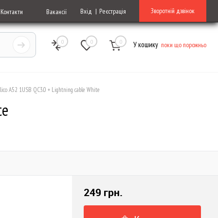
Зворотній дзвінок
Вхід
Реєстрація
Контакти
Вакансії
0
0
0
У кошику
поки що порожньо
lico A52 1USB QC3.0 + Lightning cable White
te
249 грн.