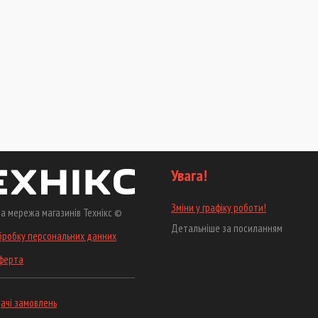
Увага!
Зміни у графіку роботи!
а мережа магазинів Технікс ©
Детальніше за посиланням
бробку персональних данних
оферта
ачі замовлень