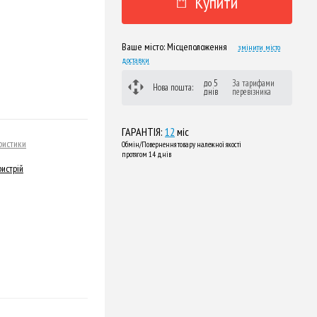
Купити
Ваше місто:
Місцеположення
змінити місто
доставки
до 5
За тарифами
Нова пошта:
днів
перевізника
ГАРАНТІЯ:
12
міс
ристики
Обмін/Повернення товару належної якості
протягом 14 днів
истрій