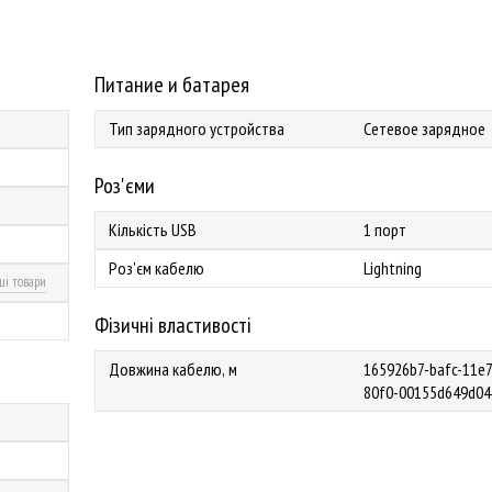
Питание и батарея
Тип зарядного устройства
Сетевое зарядное
Роз'єми
Кількість USB
1 порт
Роз'єм кабелю
Lightning
ші товари
Фізичні властивості
Довжина кабелю, м
165926b7-bafc-11e7
80f0-00155d649d04