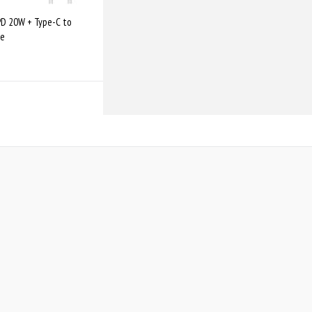
PD 20W + Type-C to
te
Купити
Порівняти