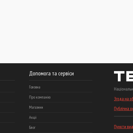
Допомога та сервіси
Головна
Національн
Про компанію
Згода на о
Магазини
Публічна 
Акціі
Пункти вид
Блог