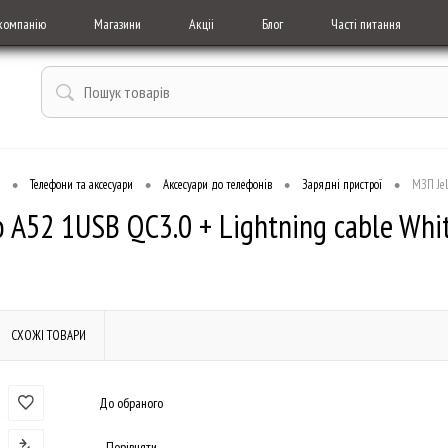
компанію
Магазини
Акціі
Блог
Часті питання
•
•
•
•
Телефони та аксесуари
Аксесуари до телефонів
Зарядні пристрої
МЗП Jel
o A52 1USB QC3.0 + Lightning cable Whi
СХОЖІ ТОВАРИ
До обраного
Порівняти