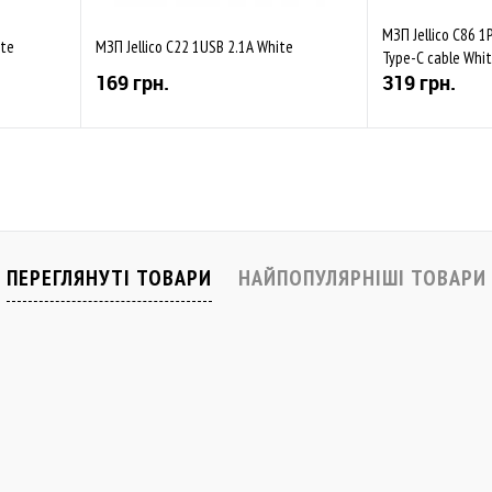
МЗП Jellico C86 1
ite
МЗП Jellico C22 1USB 2.1A White
Type-C cable Whi
169 грн.
319 грн.
Купити
івняти
До обраного
Порівняти
До обраного
Закінчується
Закінчується
ПЕРЕГЛЯНУТІ ТОВАРИ
НАЙПОПУЛЯРНІШІ ТОВАРИ