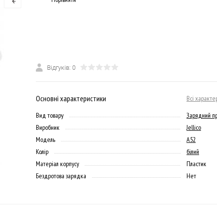
Відгуків: 0
Основні характеристики
Всі характе
Вид товару
Зарядний пр
Виробник
Jellico
Модель
A52
Колір
білий
Матеріал корпусу
Пластик
Бездротова зарядка
Нет