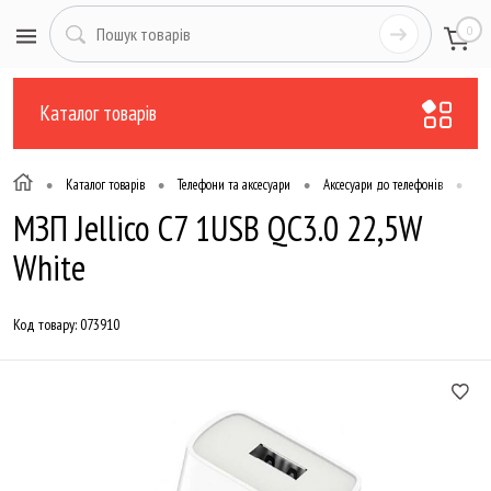
0
Каталог товарів
•
•
•
•
Каталог товарів
Телефони та аксесуари
Аксесуари до телефонів
За
МЗП Jellico C7 1USB QC3.0 22,5W
White
Код товару:
073910