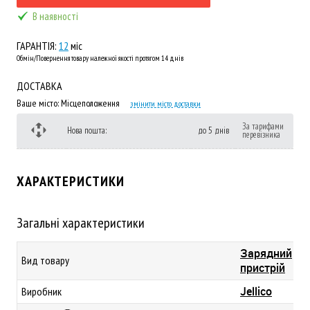
В наявності
ГАРАНТІЯ:
12
міс
Обмін/Повернення товару належної якості протягом 14 днів
ДОСТАВКА
Ваше місто:
Місцеположення
змінити місто доставки
За тарифами
Нова пошта:
до 5 днів
перевізника
ХАРАКТЕРИСТИКИ
Загальні характеристики
Зарядний
Вид товару
пристрій
Jellico
Виробник