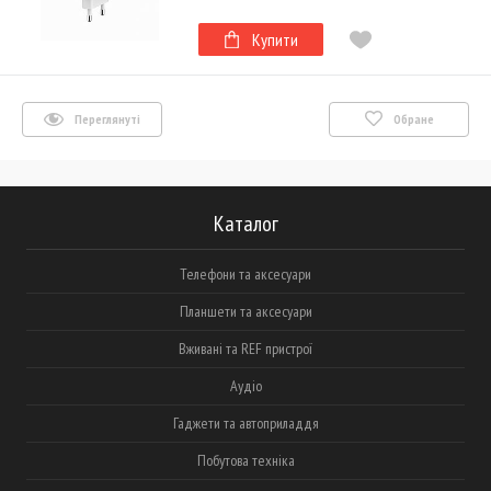
Купити
Переглянуті
Обране
Каталог
Телефони та аксесуари
Планшети та аксесуари
Вживані та REF пристрої
Аудіо
Гаджети та автоприладдя
Побутова техніка