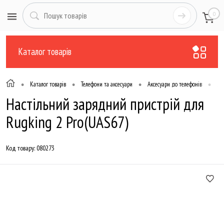
0
Каталог товарів
•
•
•
•
Каталог товарів
Телефони та аксесуари
Аксесуари до телефонів
За
Настільний зарядний пристрій для
Rugking 2 Pro(UAS67)
Код товару:
080273