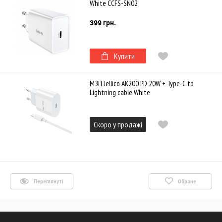
White CCFS-SN02
399 грн.
Купити
МЗП Jellico AK200 PD 20W + Type-C to
Lightning cable White
Скоро у продажі
Переглянуті
Обране