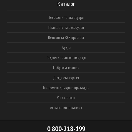
Каталог
Телефони та аксесуари
Планшети та аксесуари
Вживані та REF пристрої
Аудіо
Гаджети та автоприладдя
Побутова техніка
Дім, дача, туризм
Інструменти, садове приладдя
Усі категорії
Алфавітний покажчик
0 800-218-199