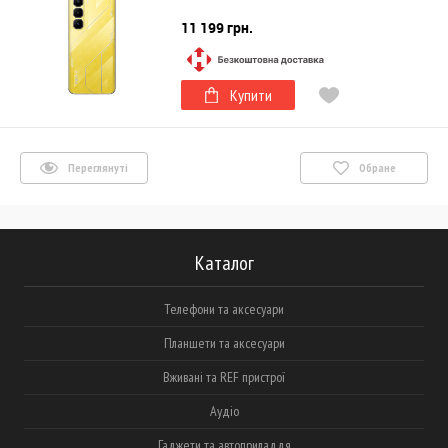
11 199 грн.
Купити
Переглянуті
Обране
Каталог
Телефони та аксесуари
Планшети та аксесуари
Вживані та REF пристрої
Аудіо
Гаджети та автоприладдя