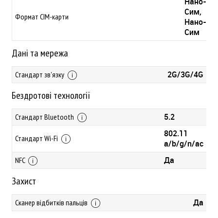
Нано-
Сим,
Формат СІМ-карти
Нано-
Сим
Дані та мережа
2G/3G/4G
Стандарт зв'язку
Бездротові технології
5.2
Стандарт Bluetooth
802.11
Стандарт Wi-Fi
a/b/g/n/ac
Да
NFC
Захист
Да
Сканер відбитків пальців