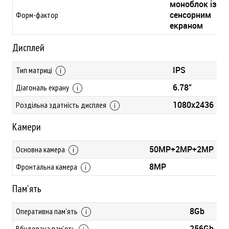
моноблок із
сенсорним
Форм-фактор
екраном
Дисплей
IPS
Тип матриці
6.78"
Діагональ екрану
1080x2436
Роздільна здатність дисплея
Камери
50MP+2MP+2MP
Основна камера
8MP
Фронтальна камера
Пам'ять
8Gb
Оперативна пам'ять
256Gb
Вбудована пам'ять