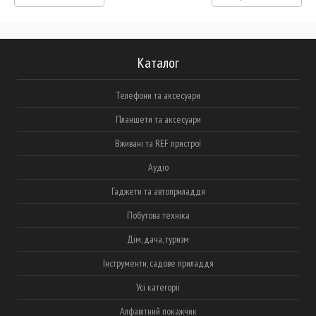
Каталог
Телефони та аксесуари
Планшети та аксесуари
Вживані та REF пристрої
Аудіо
Гаджети та автоприладдя
Побутова техніка
Дім, дача, туризм
Інструменти, садове приладдя
Усі категорії
Алфавітний покажчик