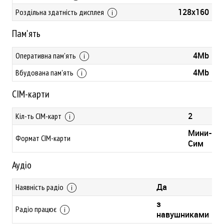
128x160
Роздільна здатність дисплея
Пам'ять
4Mb
Оперативна пам'ять
4Mb
Вбудована пам'ять
СІМ-карти
2
Кіл-ть СІМ-карт
Мини-
Формат СІМ-карти
Сим
Аудіо
Да
Наявність радіо
з
Радіо працює
навушниками