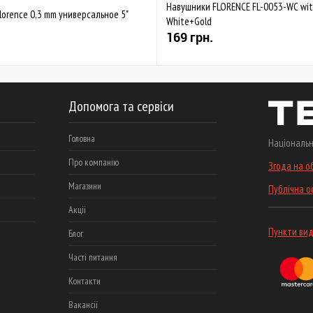
Навушники FLORENCE FL-0053-WC wit
lorence 0,3 mm универсальное 5"
White+Gold
169 грн.
Допомога та сервіси
Головна
Національн
Про компанію
Згода на о
Магазини
Публічна 
Акціі
Пункти вид
Блог
Часті питання
Контакти
Вакансії