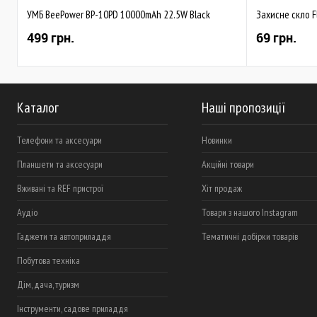
УМБ BeePower BP-10PD 10000mAh 22.5W Black
Захисне скло F
499 грн.
69 грн.
Каталог
Наші пропозиції
Телефони та аксесуари
Новинки
Планшети та аксесуари
Акційні товари
Вживані та REF пристрої
Хіт продаж
Аудіо
Товари з нашого Instagram
Гаджети та автоприладдя
Тематичні добірки товарів
Побутова техніка
Дім, дача, туризм
Інструменти, садове приладдя