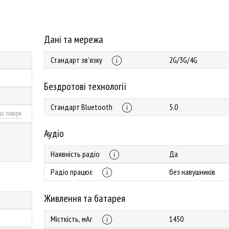
Дані та мережа
Стандарт зв'язку
2G/3G/4G
Бездротові технології
Стандарт Bluetooth
5.0
ші товари
Аудіо
Наявність радіо
Да
Радіо працює
без навушників
Живлення та батарея
Місткість, мАг
1450