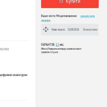
Купити
Ваше місто:
Місцеположення
змінити місто
доставки
Нова пошта:
11.08.2026
Безкоштовно
ГАРАНТІЯ:
12
міс
ристики
Обмін/Повернення товару належної якості
протягом 14 днів
 цифровою клавіатурою