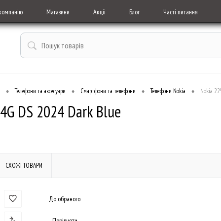
компанію
Магазини
Акціі
Блог
Часті питання
•
•
•
•
Телефони та аксесуари
Смартфони та телефони
Телефони Nokia
Nokia 22
 4G DS 2024 Dark Blue
СХОЖІ ТОВАРИ
До обраного
Порівняти