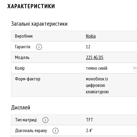
ХАРАКТЕРИСТИКИ
Загальні характеристики
Виробник
Nokia
Гарантія
12
Модель
225 4G DS
Колір
темно синій
Ін
Форм-фактор
моноблок із
цифровою
клавіатурою
Дисплей
Тип матриці
TFT
Діагональ екрану
2.4"