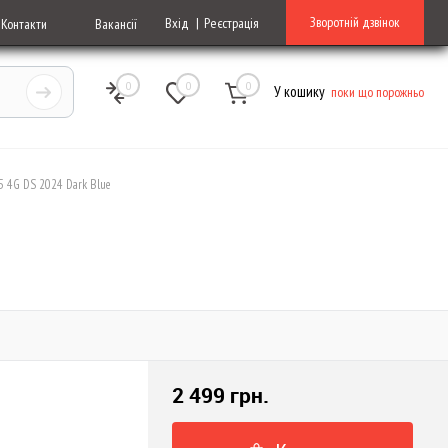
Зворотній дзвінок
Вхід
Реєстрація
Контакти
Вакансії
0
0
0
У кошику
поки що порожньо
5 4G DS 2024 Dark Blue
2 499 грн.