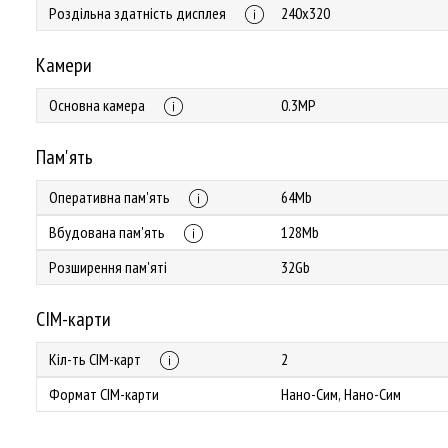
Роздільна здатність дисплея
240х320
Камери
Основна камера
0.3MP
Пам'ять
Оперативна пам'ять
64Mb
Вбудована пам'ять
128Mb
Розширення пам'яті
32Gb
СІМ-карти
Кіл-ть СІМ-карт
2
Формат СІМ-карти
Нано-Сим, Нано-Сим