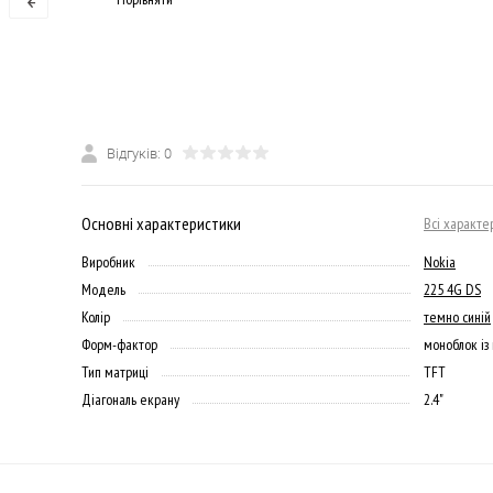
Відгуків: 0
Основні характеристики
Всі характе
Виробник
Nokia
Модель
225 4G DS
Колір
темно синій
Форм-фактор
моноблок із
Тип матриці
TFT
Діагональ екрану
2.4"