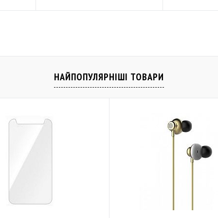
Купити
івняти
До обраного
Порівняти
До обраного
В наявності
Закінчується
НАЙПОПУЛЯРНІШІ ТОВАРИ