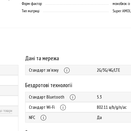
Форм-фактор
моноблок із
Тип матриці
Super AMO
Дані та мережа
Стандарт зв'язку
2G/3G/4G/LTE
Бездротові технології
Стандарт Bluetooth
5.3
Стандарт Wi-Fi
802.11 a/b/g/n/ac
ші товари
NFC
Да