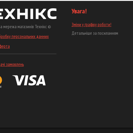
Увага!
Зміни у графіку роботи!
а мережа магазинів Технікс ©
Детальніше за посиланням
бробку персональних данних
оферта
ачі замовлень