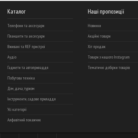
Каталог
Наші пропозиції
Телефони та аксесуари
Новинки
Планшети та аксесуари
Акційні товари
Вживані та REF пристрої
Хіт продаж
Аудіо
Товари з нашого Instagram
Гаджети та автоприладдя
Тематичні добірки товарів
Побутова техніка
Дім, дача, туризм
Інструменти, садове приладдя
Усі категорії
Алфавітний покажчик