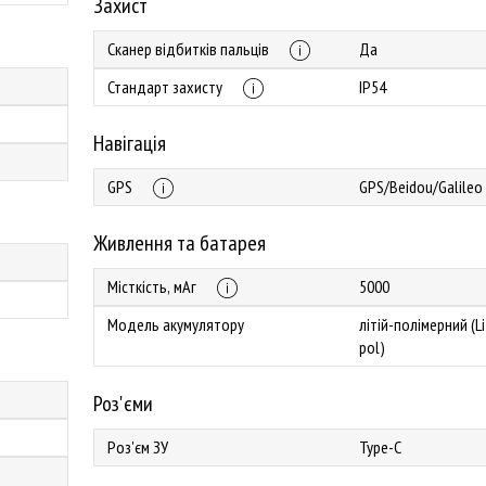
Захист
Сканер відбитків пальців
Да
Стандарт захисту
IP54
Навігація
GPS
GPS/Beidou/Galileo
Живлення та батарея
Місткість, мАг
5000
Модель акумулятору
літій-полімерний (Li
pol)
Роз'єми
Роз'єм ЗУ
Type-C