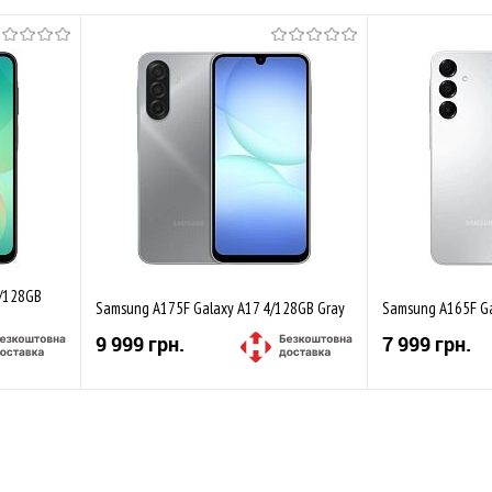
6/128GB
Samsung A175F Galaxy A17 4/128GB Gray
Samsung A165F Ga
9 999 грн.
7 999 грн.
Купити
івняти
До обраного
Порівняти
До обраного