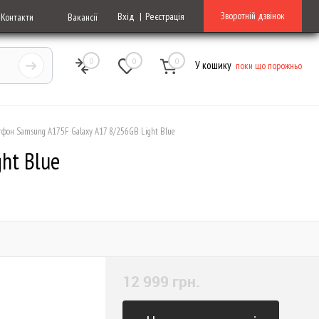
Зворотній дзвінок
Вхід
Реєстрація
Контакти
Вакансії
0
0
0
У кошику
поки що порожньо
тфон Samsung A175F Galaxy A17 8/256GB Light Blue
ht Blue
12 999 грн.