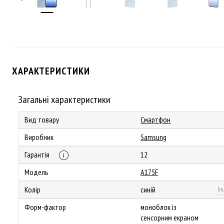
ХАРАКТЕРИСТИКИ
Загальні характеристики
Вид товару
Смартфон
Виробник
Samsung
Гарантія
12
Модель
A175F
Колір
синій
Ін
Форм-фактор
моноблок із
сенсорним екраном