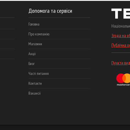
Допомога та сервіси
Головна
Національн
Про компанію
Згода на о
Магазини
Публічна 
Акціі
Пункти вид
Блог
Часті питання
Контакти
Вакансії