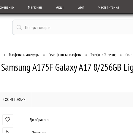
компанію
Магазини
Акціі
Блог
Часті питання
•
•
•
•
Телефони та аксесуари
Смартфони та телефони
Телефони Samsung
Смар
Samsung A175F Galaxy A17 8/256GB Lig
СХОЖІ ТОВАРИ
До обраного
Порівняти