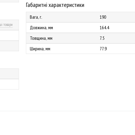
Габаритні характеристики
Вага, г.
190
ші товари
Довжина, мм
164.4
Товщина, мм
7.5
Ширина, мм
77.9