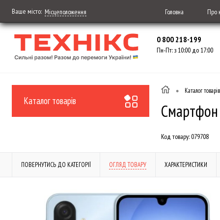
Ваше місто:
Головна
Про 
Місцеположення
0 800 218-199
Пн-Пт: з 10:00 до 17:00
•
Каталог товарів
Каталог товарів
Смартфон 
Код товару:
079708
ПОВЕРНУТИСЬ ДО КАТЕГОРІЇ
ОГЛЯД ТОВАРУ
ХАРАКТЕРИСТИКИ