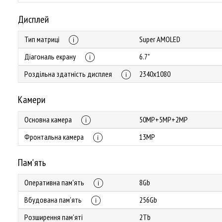
Дисплей
Тип матриці
Super AMOLED
Діагональ екрану
6.7"
Роздільна здатність дисплея
2340х1080
Камери
Основна камера
50MP+5MP+2MP
Фронтальна камера
13MP
Пам'ять
Оперативна пам'ять
8Gb
Вбудована пам'ять
256Gb
Розширення пам'яті
2Tb