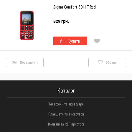
Sigma Comfort 50 HIT Red
829 грн.
Купити
Переглянуті
Обране
Каталог
Телефони та аксесуари
Планшети та аксесуари
Вживані та REF пристрої