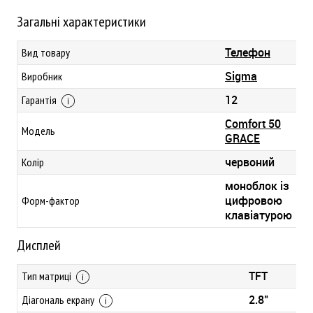
Загальні характеристики
Телефон
Вид товару
Sigma
Виробник
12
Гарантія
Comfort 50
Модель
GRACE
червоний
Колір
моноблок із
цифровою
Форм-фактор
клавіатурою
Дисплей
TFT
Тип матриці
2.8"
Діагональ екрану