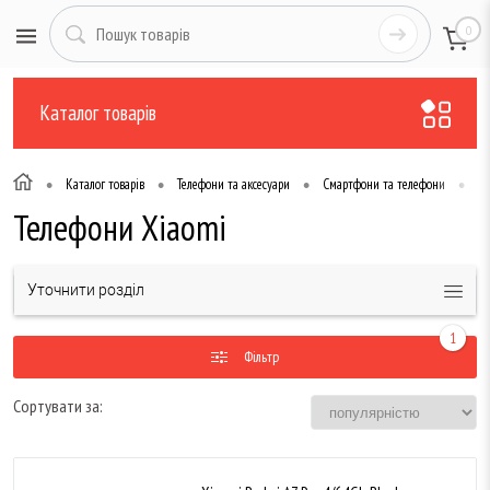
0
Каталог товарів
•
•
•
•
Каталог товарів
Телефони та аксесуари
Смартфони та телефони
Те
Телефони Xiaomi
Уточнити розділ
1
Фільтр
Сортувати за: