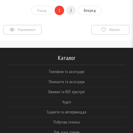
Назад
1
2
Вперед
Переглянуті
Обране
Каталог
Телефони та аксесуари
Планшети та аксесуари
Вживані та REF пристрої
Аудіо
Гаджети та автоприладдя
Побутова техніка
Дім, дача, туризм