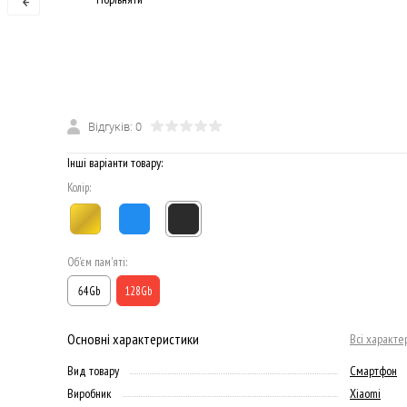
Відгуків: 0
Інші варіанти товару:
Колір:
Об'єм пам'яті:
64Gb
128Gb
Основні характеристики
Всі характе
Вид товару
Смартфон
Виробник
Xiaomi