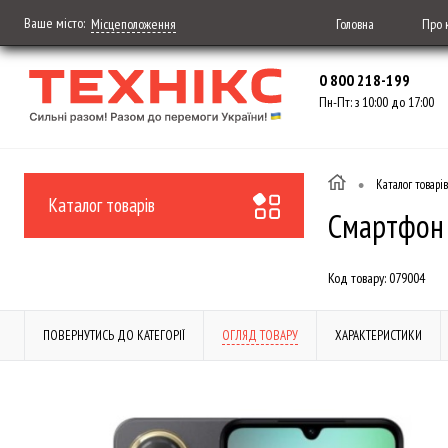
Ваше місто:
Головна
Про 
Місцеположення
0 800 218-199
Пн-Пт: з 10:00 до 17:00
•
Каталог товарів
Каталог товарів
Смартфон 
Код товару:
079004
ПОВЕРНУТИСЬ ДО КАТЕГОРІЇ
ОГЛЯД ТОВАРУ
ХАРАКТЕРИСТИКИ