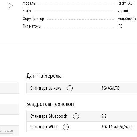
Модель
Redmi A5
Колір
чорний
Форм-фактор
моноблок із
Тип матриці
IPS
Дані та мережа
Стандарт зв'язку
3G/4G/LTE
Бездротові технології
Стандарт Bluetooth
5.2
Стандарт Wi-Fi
802.11 a/b/g/n/ac
ші товари