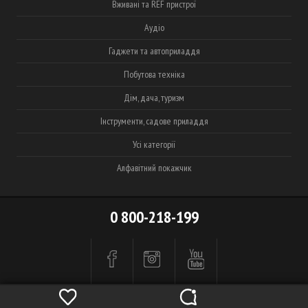
Вживані та REF пристрої
Аудіо
Гаджети та автоприладдя
Побутова техніка
Дім, дача, туризм
Інструменти, садове приладдя
Усі категорії
Алфавітний покажчик
0 800-218-199