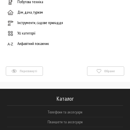
Побутова техніка
Дім, дача, туризм
Інструменти, садове приладдя
Усі категорії
Алфавітний покажчик
Переглянуті
Обране
Каталог
Телефони та аксесуари
Планшети та аксесуари