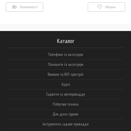
Переглянуті
Обране
Каталог
Телефони та аксесуари
Планшети та аксесуари
Вживані та REF пристрої
Аудіо
Гаджети та автоприладдя
Побутова техніка
Дім, дача, туризм
Інструменти, садове приладдя