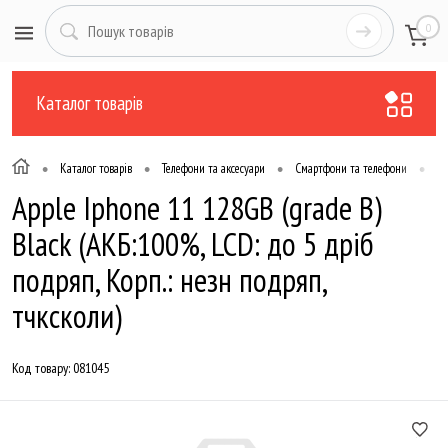
0
Каталог товарів
•
•
•
•
Каталог товарів
Телефони та аксесуари
Смартфони та телефони
Вж
Apple Iphone 11 128GB (grade B)
Black (АКБ:100%, LCD: до 5 дріб
подряп, Корп.: незн подряп,
тчксколи)
Код товару:
081045