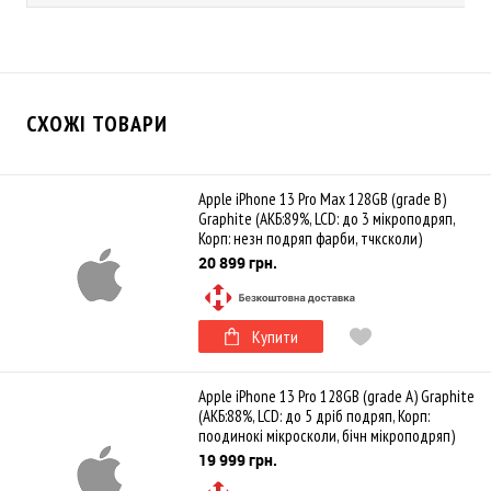
СХОЖІ ТОВАРИ
Apple iPhone 13 Pro Max 128GB (grade B)
Graphite (АКБ:89%, LCD: до 3 мікроподряп,
Корп: незн подряп фарби, тчксколи)
20 899 грн.
Купити
Apple iPhone 13 Pro 128GB (grade A) Graphite
(АКБ:88%, LCD: до 5 дріб подряп, Корп:
поодинокі мікросколи, бічн мікроподряп)
19 999 грн.