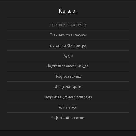
Каталог
Телефони та аксесуари
Планшети та аксесуари
Вживані та REF пристрої
Аудіо
Гаджети та автоприладдя
Побутова техніка
Дім, дача, туризм
Інструменти, садове приладдя
Усі категорії
Алфавітний покажчик