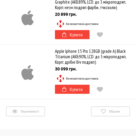
Graphite (АКБ:89%, LCD: до 3 мікроподряп,
Корп: незн подряп фарби, тчксколи)
20 899 грн.
Купити
Apple Iphone 15 Pro 128GB (grade A) Black
Titanium (АКБ:90%, LCD: до 3 мікроподряп,
Корп: дрібні біч подряп)
30 099 грн.
Купити
Переглянуті
Обране