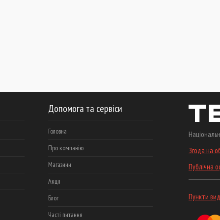
Допомога та сервіси
Головна
Національн
Про компанію
Згода на о
Магазини
Публічна 
Акціі
Пункти вид
Блог
Часті питання