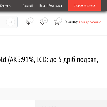
Зворотній дзвінок
Вхід
Реєстрація
Контакти
Вакансії
0
0
0
У кошику
поки що порожньо
ld (АКБ:91%, LCD: до 5 дріб подряп,