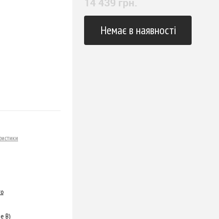
14 439 грн.
Немає в наявності
ристики
ro
e B)