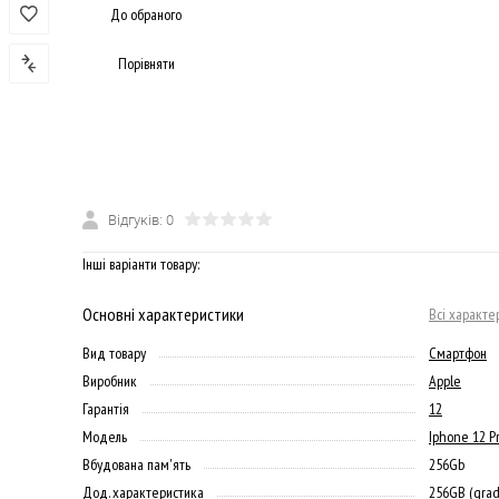
До обраного
Порівняти
Відгуків: 0
Інші варіанти товару:
Основні характеристики
Всі характе
Вид товару
Смартфон
Виробник
Apple
Гарантія
12
Модель
Iphone 12 P
Вбудована пам'ять
256Gb
Дод. характеристика
256GB (grad