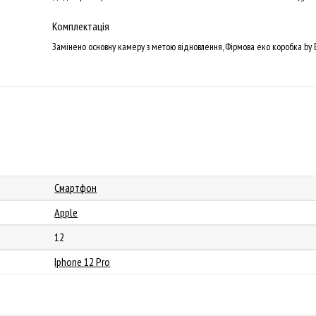
Комплектація
Замінено основну камеру з метою відновлення, Фірмова еко коробка by 
Смартфон
Apple
12
Iphone 12 Pro