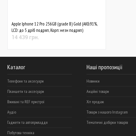
Apple Iphone 12 Pro 256GB (grade B) Gold (АКБ:91%,
LCD: до 5 дріб подряп, Корп: незн подряп)
14 439 грн.
Каталог
Наші пропозиції
Телефони та аксесуари
Новинки
Планшети та аксесуари
Акційні товари
Вживані та REF пристрої
Хіт продаж
Аудіо
Товари з нашого Instagram
Гаджети та автоприладдя
Тематичні добірки товарів
Побутова техніка