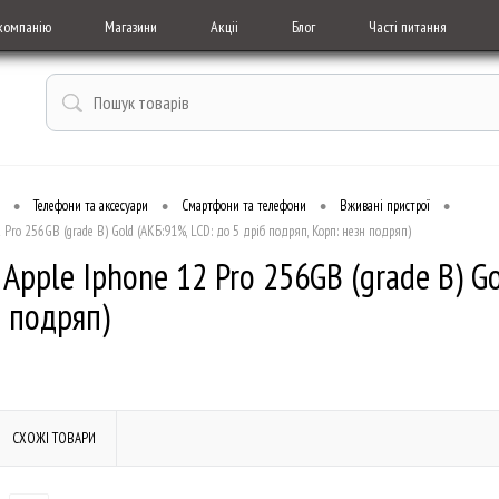
компанію
Магазини
Акціі
Блог
Часті питання
•
•
•
•
Телефони та аксесуари
Смартфони та телефони
Вживані пристрої
 Pro 256GB (grade B) Gold (АКБ:91%, LCD: до 5 дріб подряп, Корп: незн подряп)
pple Iphone 12 Pro 256GB (grade B) Go
н подряп)
СХОЖІ ТОВАРИ