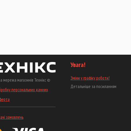
Увага!
Зміни у графіку роботи!
а мережа магазинів Технікс ©
Детальніше за посиланням
бробку персональних данних
оферта
ачі замовлень