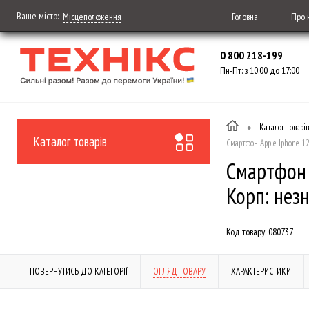
Ваше місто:
Головна
Про 
Місцеположення
0 800 218-199
Пн-Пт: з 10:00 до 17:00
•
Каталог товарів
Каталог товарів
Смартфон Apple Iphone 12
Смартфон A
Корп: нез
Код товару:
080737
ПОВЕРНУТИСЬ ДО КАТЕГОРІЇ
ОГЛЯД ТОВАРУ
ХАРАКТЕРИСТИКИ