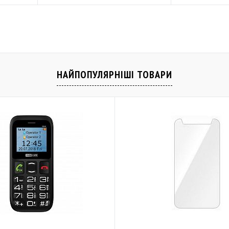
Купити
івняти
До обраного
Порівняти
До обраного
Закінчується
Закінчується
НАЙПОПУЛЯРНІШІ ТОВАРИ