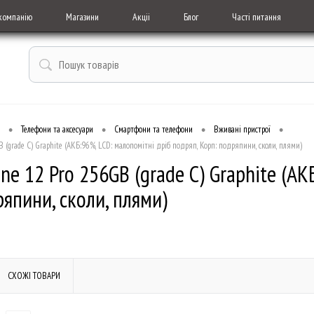
компанію
Магазини
Акціі
Блог
Часті питання
•
•
•
•
Телефони та аксесуари
Смартфони та телефони
Вживані пристрої
 (grade C) Graphite (АКБ:96%, LCD: малопомітні дріб подряп, Корп: подряпини, сколи, плями)
ne 12 Pro 256GB (grade C) Graphite (АК
япини, сколи, плями)
СХОЖІ ТОВАРИ