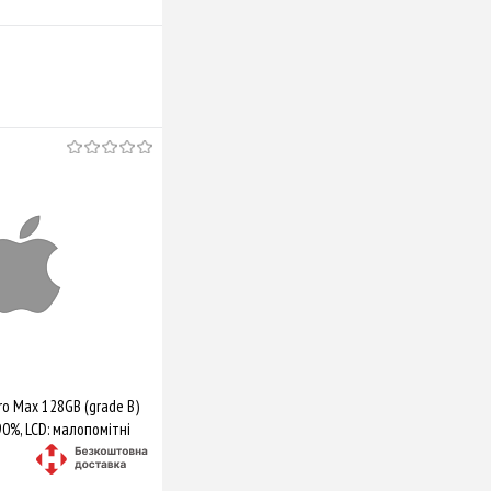
ro Max 128GB (grade B)
90%, LCD: малопомітні
: незн подряп,