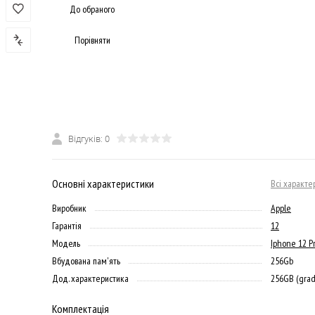
До обраного
Порівняти
Відгуків: 0
Основні характеристики
Всі характе
Виробник
Apple
Гарантія
12
Модель
Iphone 12 P
Вбудована пам'ять
256Gb
Дод. характеристика
256GB (grad
Комплектація