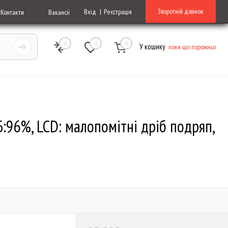
Зворотній дзвінок
Вхід
Реєстрація
Контакти
Вакансії
0
0
0
У кошику
поки що порожньо
Б:96%, LCD: малопомітні дріб подряп,