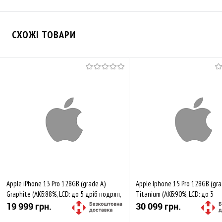
СХОЖІ ТОВАРИ
Apple iPhone 13 Pro 128GB (grade A)
Apple Iphone 15 Pro 128GB (gra
Graphite (АКБ:88%, LCD: до 5 дріб подряп,
Titanium (АКБ:90%, LCD: до 3
Корп: поодинокі мікросколи, бічн
мікроподряп, Корп: дрібні біч 
19 999 грн.
30 099 грн.
мікроподряп)