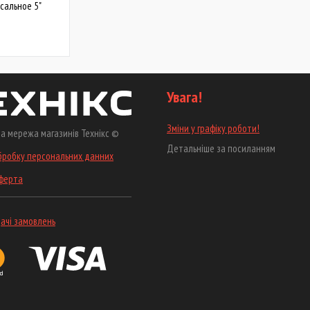
сальное 5"
Увага!
Зміни у графіку роботи!
а мережа магазинів Технікс ©
Детальніше за посиланням
бробку персональних данних
оферта
ачі замовлень