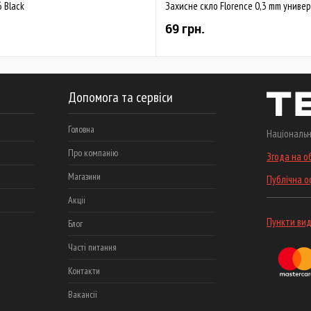
 Black
Захисне скло Florence 0,3 mm универ
69 грн.
Допомога та сервіси
Головна
Національн
Про компанію
Згода на о
Магазини
Публічна 
Акціі
Пункти вид
Блог
Часті питання
Контакти
Вакансії