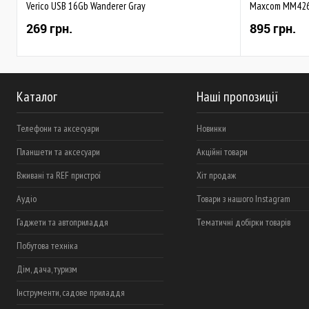
Verico USB 16Gb Wanderer Gray
Maxcom MM426
269 грн.
895 грн.
Каталог
Наші пропозиції
Телефони та аксесуари
Новинки
Планшети та аксесуари
Акційні товари
Вживані та REF пристрої
Хіт продаж
Аудіо
Товари з нашого Instagram
Гаджети та автоприладдя
Тематичні добірки товарів
Побутова техніка
Дім, дача, туризм
Інструменти, садове приладдя