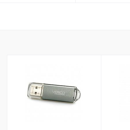
Купити
Купити
До обраного
Порівняти
До обраного
Пор
Закінчується
Закінчується