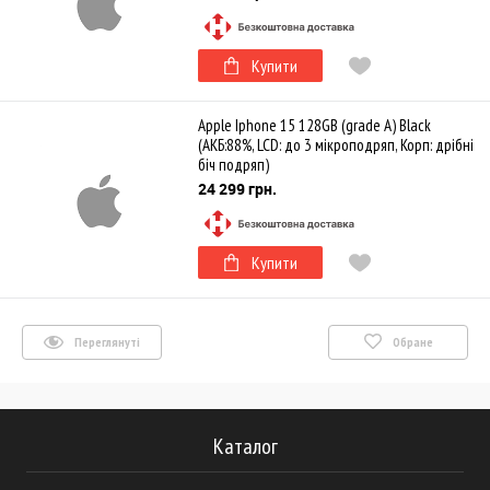
Купити
Apple Iphone 15 128GB (grade A) Black
(АКБ:88%, LCD: до 3 мікроподряп, Корп: дрібні
біч подряп)
24 299 грн.
Купити
Переглянуті
Обране
Каталог