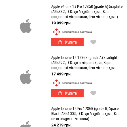
Apple iPhone 13 Pro 128GB (grade A) Graphite
(АКБ:88%, LCD: до 5 дріб подряп, Корп:
поодинокі мікросколи, бічн мікроподряп)
19 999 грн.
Купити
Apple Iphone 14 128GB (grade A) Starlight
(АКБ:92%, LCD: до 3 мікроподряп, Корп:
поодинокі мікросколи, бічн мікроподряп,
незн потерт зкр)
17 499 грн.
Купити
Apple Iphone 14 Pro 128GB (grade B) Space
Black (АКБ:100%, LCD: до 5 дріб подряп, Корп:
незн подряп, тчксколи)
24 219 грн.