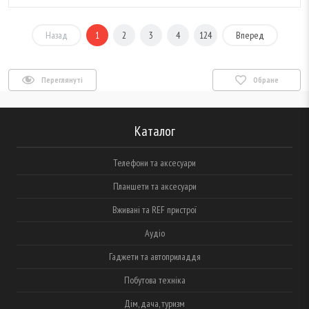
Назад
1
2
3
4
124
Вперед
Переглянуті
Обране
Каталог
Телефони та аксесуари
Планшети та аксесуари
Вживані та REF пристрої
Аудіо
Гаджети та автоприладдя
Побутова техніка
Дім, дача, туризм