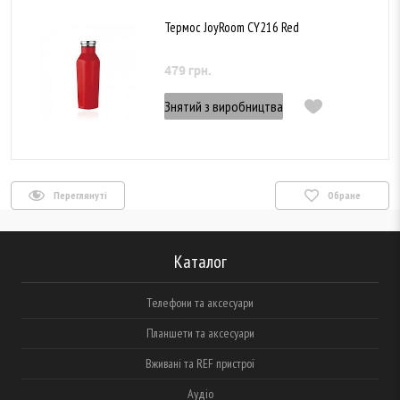
Термос JoyRoom CY216 Red
479 грн.
Знятий з виробництва
Переглянуті
Обране
Каталог
Телефони та аксесуари
Планшети та аксесуари
Вживані та REF пристрої
Аудіо