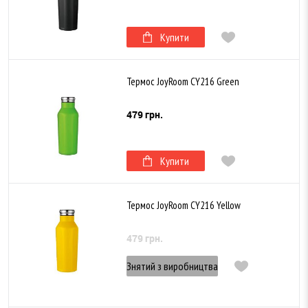
Купити
Термос JoyRoom CY216 Green
479 грн.
Купити
Термос JoyRoom CY216 Yellow
479 грн.
Знятий з виробництва