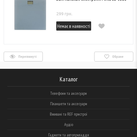
299 грн.
Немає в наявності
Переглянуті
Обране
Каталог
Телефони та аксесуари
Планшети та аксесуари
Вживані та REF пристрої
Аудіо
Гаджети та автоприладдя