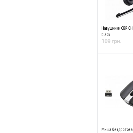
Навушники CBR CH
black
109 грн.
Немає в
До обраного
Миша бездротова C