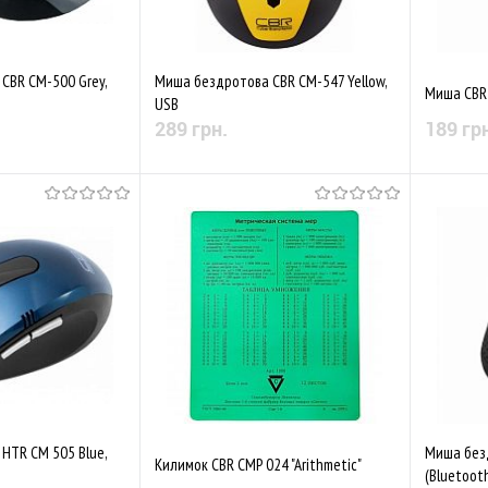
CBR CM-500 Grey,
Миша бездротова CBR CM-547 Yellow,
Миша CBR 
USB
289 грн.
189 гр
 наявності
Немає в наявності
Порівняти
До обраного
Порівняти
До обр
HTR CM 505 Blue,
Миша без
Килимок CBR CMP 024 "Arithmetic"
(Bluetooth