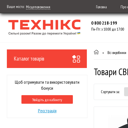
Ваше місто:
Головна
Про 
Місцеположення
0 800 218-199
Пн-Пт: з 10:00 до 17:00
•
Всі виробники
Каталог товарів
Товари CB
Щоб отримувати та використовувати
бонуси
Сортувати за:
Увійдіть до кабінету
Реєстрація