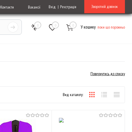
Зворотній дзвінок
Вхід
Реєстрація
Контакти
Вакансії
0
0
0
У кошику
поки що порожньо
Повернутись до списку
Вид каталогу: