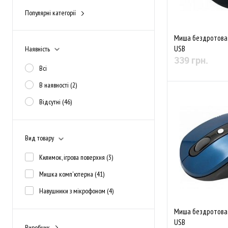
Популярні категорії
дротові (з мікрофоном)
(4)
Миша бездротова 
USB
Наявність
339 грн.
Всі
В наявності
(2)
Немає в
Відсутні
(46)
До обраного
Вид товару
Килимок, ігрова поверхня
(3)
Мишка комп'ютерна
(41)
Навушники з мікрофоном
(4)
Миша бездротова 
USB
Виробник