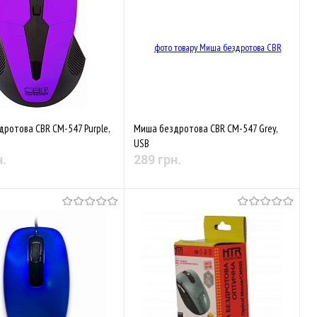
ротова CBR CM-547 Purple,
Миша бездротова CBR CM-547 Grey,
USB
н.
289 грн.
Немає в наявності
Немає в наявності
аного
Порівняти
До обраного
Порівняти