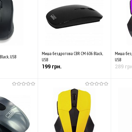
Миша бездротова CBR CM 606 Black,
Миша безд
lack, USB
USB
USB
199 грн.
289 гр
Купити
Купити
До обр
Порівняти
До обраного
Порівняти
В наявності