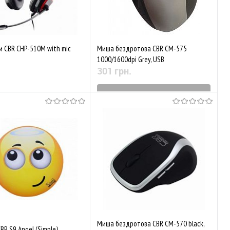
 CBR CHP-510M with mic
Миша бездротова CBR CM-575
1000/1600dpi Grey, USB
301 грн.
Знятий з виробництва
Немає в наявності
До обраного
Порівняти
аного
Порівняти
Миша бездротова CBR CM-570 black,
BR S9 Angel (Simple)