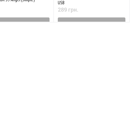
USB
289 грн.
ятий з виробництва
Знятий з виробництва
аного
Порівняти
До обраного
Порівняти