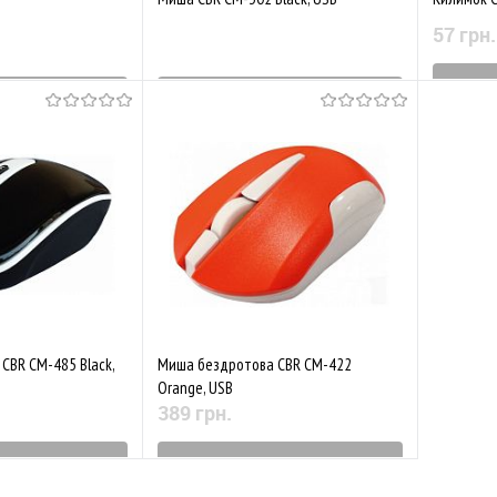
57 грн.
Зн
виробництва
Знятий з виробництва
До обр
Порівняти
До обраного
Порівняти
CBR CM-485 Black,
Миша бездротова CBR CM-422
Orange, USB
389 грн.
виробництва
Знятий з виробництва