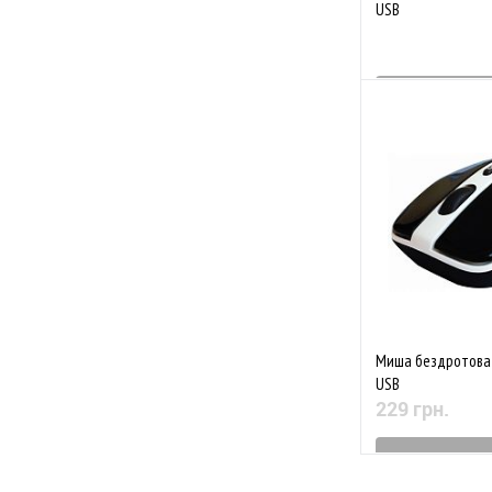
USB
Знятий з 
До обраного
Миша бездротова 
USB
229 грн.
Знятий з 