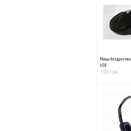
До обраного
Миша бездротова 
USB
199 грн.
Немає в
До обраного