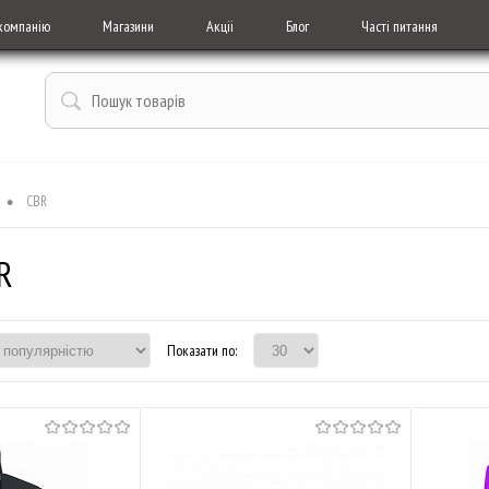
компанію
Магазини
Акціі
Блог
Часті питання
•
CBR
R
Показати по: