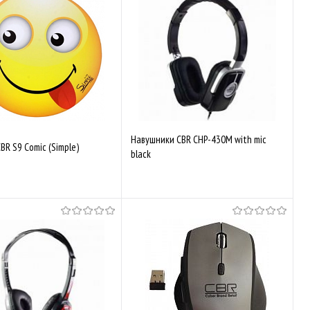
аного
Порівняти
До обраного
Порівняти
Навушники CBR CHP-430M with mic
BR S9 Comic (Simple)
black
Немає в наявності
Немає в наявності
До обраного
Порівняти
аного
Порівняти