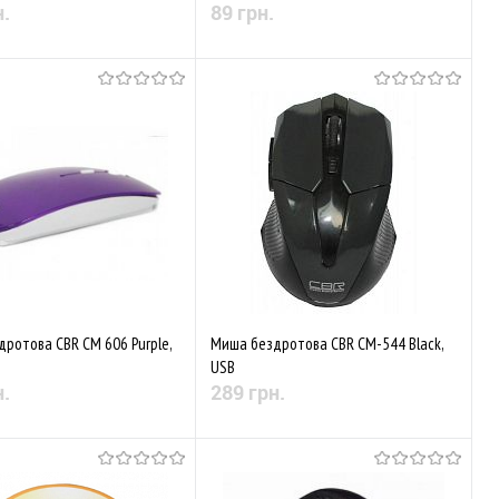
н.
89 грн.
Немає в наявності
Немає в наявності
аного
Порівняти
До обраного
Порівняти
ротова CBR CM 606 Purple,
Миша бездротова CBR CM-544 Black,
USB
н.
289 грн.
Немає в наявності
Немає в наявності