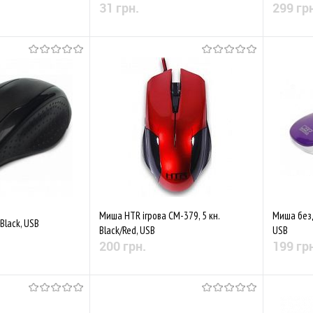
31 грн.
299 гр
 наявності
Немає в наявності
Порівняти
До обраного
Порівняти
До обр
Миша HTR ігрова CM-379, 5 кн.
Миша безд
lack, USB
Black/Red, USB
USB
200 грн.
199 гр
 наявності
Немає в наявності