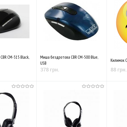
Порівняти
До обраного
Порівняти
До обр
CBR CM-515 Black,
Миша бездротова CBR CM-500 Blue,
Килимок C
USB
378 грн.
88 грн.
 наявності
Немає в наявності
Порівняти
До обраного
Порівняти
До обр