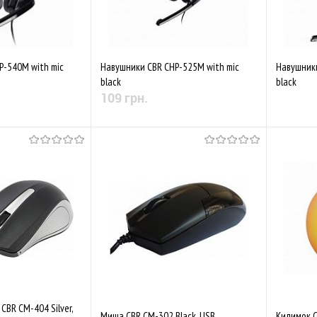
P-540M with mic
Навушники CBR CHP-525M with mic
Навушники
black
black
109 грн.
 наявності
Немає в наявності
До обр
Порівняти
До обраного
Порівняти
BR CM-404 Silver,
Миша CBR CM-302 Black, USB
Килимок C