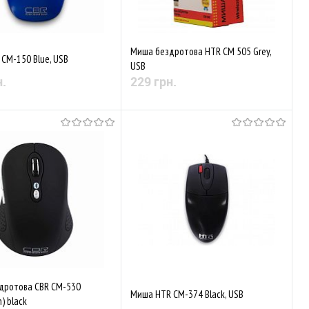
Миша бездротова HTR CM 505 Grey,
CM-150 Blue, USB
USB
н.
229 грн.
Немає в наявності
Немає в наявності
аного
Порівняти
До обраного
Порівняти
дротова CBR CM-530
Миша HTR CM-374 Black, USB
) black