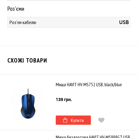
Роз'єми
USB
Роз'єм кабелю
СХОЖІ ТОВАРИ
Миша HAVIT HV-MS752 USB, black/blue
139 грн.
Купити
Миша бездротова HAVIT HV-MS989GT USB,