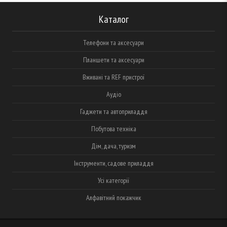
Каталог
Телефони та аксесуари
Планшети та аксесуари
Вживані та REF пристрої
Аудіо
Гаджети та автоприладдя
Побутова техніка
Дім, дача, туризм
Інструменти, садове приладдя
Усі категорії
Алфавітний покажчик