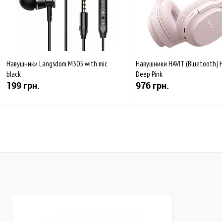
Навушники Langsdom M305 with mic
Навушники HAVIT (Bluetooth) 
black
Deep Pink
199 грн.
976 грн.
Купити
Купити
До обраного
Порівняти
До обраного
Пор
Закінчується
В наявності