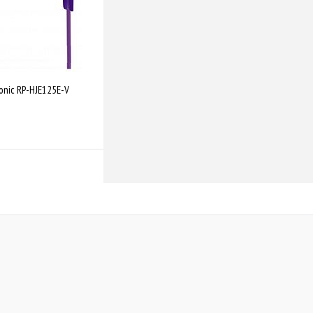
nic RP-HJE125E-V
Купити
Порівняти