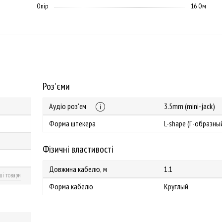
Опір
16 Ом
Роз'єми
Аудіо роз'єм
3.5mm (mini-jack)
Форма штекера
L-shape (Г-образны
Фізичні властивості
Довжина кабелю, м
1.1
ші товари
Форма кабелю
Круглый