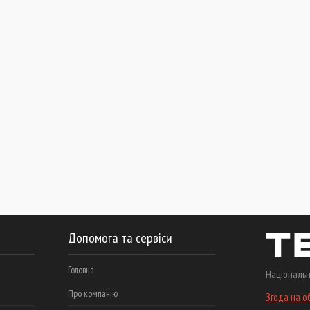
Допомога та сервіси
Головна
Національн
Про компанію
Згода на о