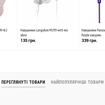
HV-I62
Навушники Langsdom M299 with mic
Навушники Panaso
silver
Purple вакуумн.
135 грн.
339 грн.
Купити
івняти
До обраного
Порівняти
До обраного
Закінчується
В наявності
ПЕРЕГЛЯНУТІ ТОВАРИ
НАЙПОПУЛЯРНІШІ ТОВАРИ