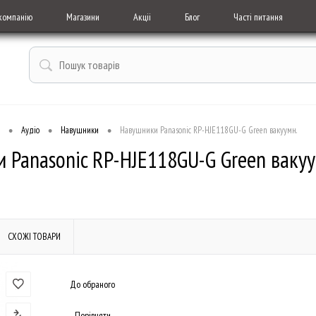
компанію
Магазини
Акціі
Блог
Часті питання
•
•
•
Аудіо
Навушники
Навушники Panasonic RP-HJE118GU-G Green вакуумн.
 Panasonic RP-HJE118GU-G Green вакуу
СХОЖІ ТОВАРИ
До обраного
Порівняти