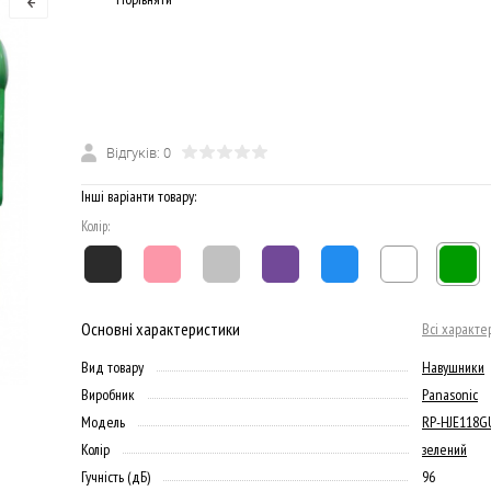
Відгуків: 0
Інші варіанти товару:
Колір:
Основні характеристики
Всі характе
Вид товару
Навушники
Виробник
Panasonic
Модель
RP-HJE118G
Колір
зелений
Гучність (дБ)
96