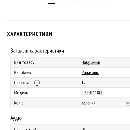
ХАРАКТЕРИСТИКИ
Загальні характеристики
Вид товару
Навушники
Виробник
Panasonic
Гарантія
12
Модель
RP-HJE118GU
Колір
зелений
Ін
Аудіо
Гучність (дБ)
96