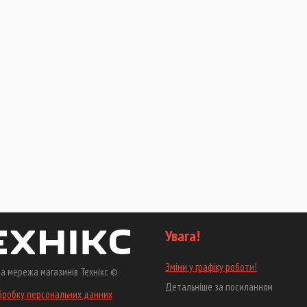
Увага!
Зміни у графіку роботи!
а мережа магазинів Технікс ©
Детальніше за посиланням
бробку персональних данних