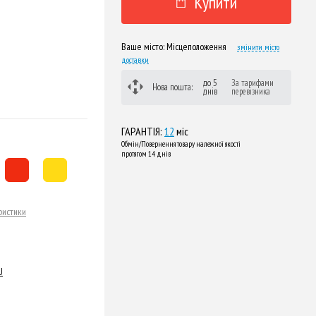
Купити
Ваше місто:
Місцеположення
змінити місто
доставки
до 5
За тарифами
Нова пошта:
днів
перевізника
ГАРАНТІЯ:
12
міс
Обмін/Повернення товару належної якості
протягом 14 днів
ристики
U