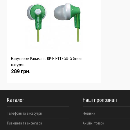
Навушники Panasonic RP-HJE118GU-G Green
вакуумн.
289 грн.
Каталог
Наші пропозиції
Телефони та аксесуари
Новинки
Планшети та аксесуари
Акційні товари